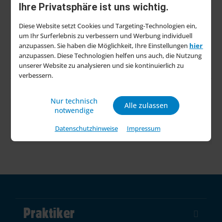
Firmensitz
Ihre Privatsphäre ist uns wichtig.
Neuss
Diese Website setzt Cookies und Targeting-Technologien ein,
um Ihr Surferlebnis zu verbessern und Werbung individuell
Kontakt
anzupassen. Sie haben die Möglichkeit, Ihre Einstellungen
hier
Carl-Schurz-Str. 1, 41453
anzupassen. Diese Technologien helfen uns auch, die Nutzung
unserer Website zu analysieren und sie kontinuierlich zu
verbessern.
Nur technisch
Alle zulassen
notwendige
Weitere Beiträge
Datenschutzhinweise
Impressum
Praktiker