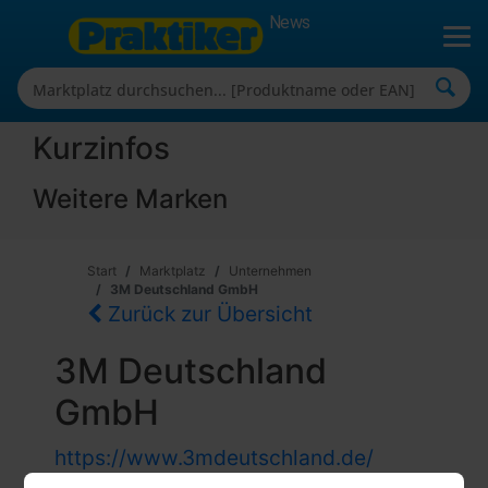
News
Kurzinfos
Weitere Marken
Start
Marktplatz
Unternehmen
3M Deutschland GmbH
Zurück zur Übersicht
3M Deutschland
GmbH
https://www.3mdeutschland.de/