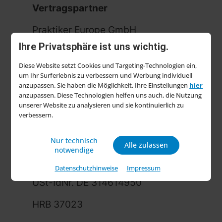
Vertragspartner
Praktiker Europe GmbH
Ihre Privatsphäre ist uns wichtig.
Robert-Matzke-Straße 17b
Diese Website setzt Cookies und Targeting-Technologien ein,
01127 Dresden
um Ihr Surferlebnis zu verbessern und Werbung individuell
anzupassen. Sie haben die Möglichkeit, Ihre Einstellungen
hier
Deutschland
anzupassen. Diese Technologien helfen uns auch, die Nutzung
unserer Website zu analysieren und sie kontinuierlich zu
verbessern.
Tel.: 0351 - 888 80 456
E-Mail: info@praktiker.de
Nur technisch
Alle zulassen
notwendige
Registergericht
Datenschutzhinweise
Impressum
USt-IdNr. DE 314614950
HRB 37023