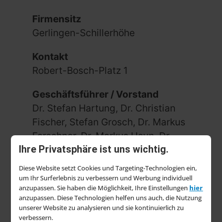
Firmensitz
Gerlingen-Schillerhöhe
Kontakt
Robert-Bosch-Platz 1
Geschäftsführer / Vorstand
Dr. Stefan Hartung, Dr. Christian
Fischer, Stefan Grosch, Dr. Markus
Forschner, Dr. Markus Heyn, Dr.
Ihre Privatsphäre ist uns wichtig.
Tanja Rückert
Diese Website setzt Cookies und Targeting-Technologien ein,
Gründungsjahr
um Ihr Surferlebnis zu verbessern und Werbung individuell
1886
anzupassen. Sie haben die Möglichkeit, Ihre Einstellungen
hier
anzupassen. Diese Technologien helfen uns auch, die Nutzung
unserer Website zu analysieren und sie kontinuierlich zu
Impressum
verbessern.