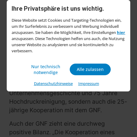
„Der Global Nature Fund ist für uns ein
Ihre Privatsphäre ist uns wichtig.
Partner, mit dem wir erfolgreich und auf
Augenhöhe einen nachhaltigen
Diese Website setzt Cookies und Targeting-Technologien ein,
um Ihr Surferlebnis zu verbessern und Werbung individuell
Unterschied für die lokalen
anzupassen. Sie haben die Möglichkeit, Ihre Einstellungen
hier
Gemeinschaften und die Natur machen.
anzupassen. Diese Technologien helfen uns auch, die Nutzung
Das gemeinsame Thema Wasser ist auch
unserer Website zu analysieren und sie kontinuierlich zu
verbessern.
für unser Kerngeschäft Reinigung von
großer Bedeutung.“
Nur technisch
Alle zulassen
notwendige
2025 ist für Kärcher ein Jahr der Jubiläen:
Datenschutzhinweise
Impressum
Das Unternehmen feiert nicht nur 90 Jahre
Unternehmensgeschichte und 75 Jahre
Hochdruckreinigung, sondern auch die 25-
jährige Kooperation mit dem GNF.
Auch der GNF zieht eine durchweg
positive Bilanz. „Die Kooperation eines