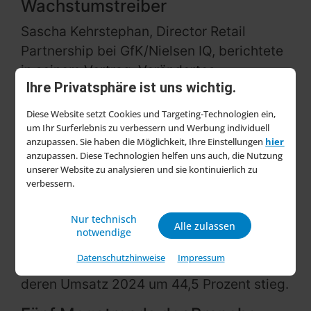
Wachstumstreiber
Sascha Kehrstephan, Director Retail
Partnership bei GfK/Nielsen IQ, berichtete
in seinem Vortrag „Verändertes
Ihre Privatsphäre ist uns wichtig.
Nachfrageverhalten versus
Effizienzgewinne im Handel“ von einer
Diese Website setzt Cookies und Targeting-Technologien ein,
„Achterbahnfahrt“ im Markt. Er hob hervor,
um Ihr Surferlebnis zu verbessern und Werbung individuell
anzupassen. Sie haben die Möglichkeit, Ihre Einstellungen
hier
dass Gartensortimente klare
anzupassen. Diese Technologien helfen uns auch, die Nutzung
Wachstumstreiber für
Baumärkte
und
unserer Website zu analysieren und sie kontinuierlich zu
verbessern.
Gartencenter sind, und betonte die
Bedeutung kontaktloser
Nur technisch
Einkaufsmöglichkeiten wie „Pick & Go“.
Alle zulassen
notwendige
Besonders erfolgreich seien Innovationen
Datenschutzhinweise
Impressum
wie
Mähroboter
ohne Begrenzungskabel,
deren Umsatz 2024 um 44,5 Prozent stieg.