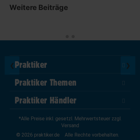
Weitere Beiträge
Praktiker
❮
❯
Über Uns
Praktiker Themen
Impressum
DIY Helden
AGB
Praktiker Händler
Marktplatz
Datenschutz
Als Händler verkaufen
Baumarktfinder
Widerrufsrecht
*Alle Preise inkl. gesetzl. Mehrwertsteuer zzgl.
Zum Händler-Login
Gutscheine
Widerruf erklären
Versand
Affiliate Partnerprogramm
News
© 2026 praktiker.de
Alle Rechte vorbehalten.