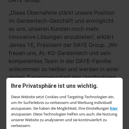
DAYE Group.
„Diese Übernahme stärkt unsere Position
im Gardentech-Geschäft und ermöglicht
es uns, unseren Kunden noch mehr
innovative Lösungen anzubieten“, erklärt
James YE, Präsident der DAYE Group. „Wir
freuen uns, AL-KO Gardentech und sein
kompetentes Team in der DAYE-Familie
willkommen zu heißen und werden in einer
engen Zusammenarbeit den langfristigen
Erfolg vorantreiben.“
Ihre Privatsphäre ist uns wichtig.
Diese Website setzt Cookies und Targeting-Technologien ein,
Die Akquisition ist Teil der strategischen
um Ihr Surferlebnis zu verbessern und Werbung individuell
Wachstumsinitiativen der DAYE Group und
anzupassen. Sie haben die Möglichkeit, Ihre Einstellungen
hier
erweitert das bestehende Produktportfolio
anzupassen. Diese Technologien helfen uns auch, die Nutzung
unserer Website zu analysieren und sie kontinuierlich zu
sowie das globale Netzwerk. Mit AL-KO
verbessern.