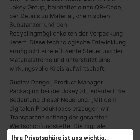
Jokey Group, beinhaltet einen QR-Code,
der Details zu Material, chemischen
Substanzen und den
Recyclingmöglichkeiten der Verpackung
liefert. Diese technologische Entwicklung
ermöglicht eine effiziente Steuerung der
Materialströme und unterstützt eine
wirkungsvolle Kreislaufwirtschaft.
Gustav Dengel, Product Manager
Packaging bei der Jokey SE, erläutert die
Bedeutung dieser Neuerung: „Mit dem
digitalen Produktpass erzeugen wir
Transparenz entlang der gesamten
Wertschöpfungskette. Die digitale
Dokumentation aller relevanten
Ihre Privatsphäre ist uns wichtig.