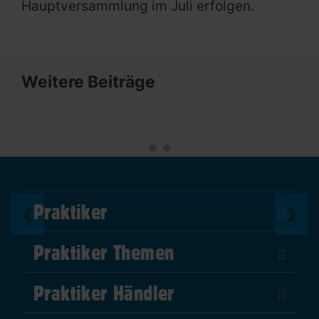
Hauptversammlung im Juli erfolgen.
Weitere Beiträge
Praktiker
❮
❯
Über Uns
Praktiker Themen
Impressum
DIY Helden
AGB
Praktiker Händler
Marktplatz
Datenschutz