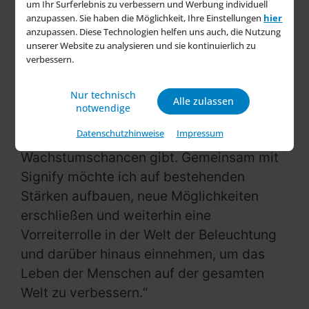
Innovationskraft, Leidenschaft und
um Ihr Surferlebnis zu verbessern und Werbung individuell
anzupassen. Sie haben die Möglichkeit, Ihre Einstellungen
hier
Zielstrebigkeit, die dieses Unternehmen
anzupassen. Diese Technologien helfen uns auch, die Nutzung
auszeichnen, sind unglaublich und genau
unserer Website zu analysieren und sie kontinuierlich zu
deshalb habe ich mich für diese
verbessern.
Herausforderung entschieden. Ich freue
Nur technisch
mich sehr, Teil des Teams zu werden“, so
Alle zulassen
notwendige
der künftige CEO. „Mit Blick auf die Zukunft
Datenschutzhinweise
Impressum
glaube ich, dass es echte
Wachstumschancen gibt. Gemeinsam mit
Signify möchte ich auf bestehenden
Stärken aufbauen, neue Möglichkeiten
erschließen und weiterhin eine
Vorreiterrolle in der Welt der Beleuchtung
und darüber hinaus einnehmen, um das
Leben der Menschen auf der gesamten
Welt zu verbessern.“