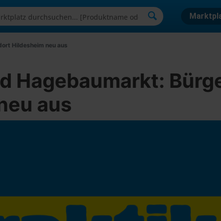
Marktpl
ort Hildesheim neu aus
rd Hagebaumarkt: Bürge
neu aus