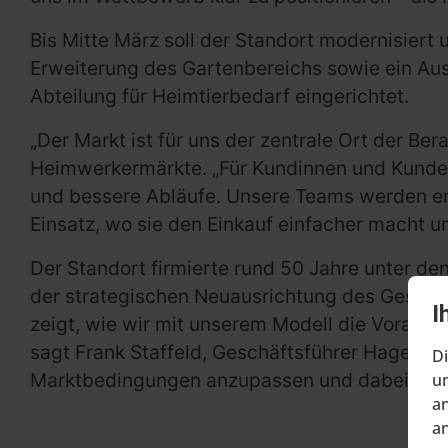
Bis Mitte März soll der Standort modernisier
Erweiterung des Gartenbereichs sowie ein Aus
Abteilung für Heimtierbedarf eingerichtet.
„Der Markt ist für uns der zentrale Ort der Be
Heimwerkermärkte. „Für Kundinnen und Kunden 
und bessere Abläufe. Unsere Teams werden en
Einsatz, wo sie den Einkauf einfacher macht un
Der Standort firmierte rund 50 Jahre unter 
der strategischen Neuausrichtung des Gesells
I
zeigt, wie wir mit unserem Modell die Vorauss
sagt Frank Staffeld, Geschäftsführer Hagebau 
Di
Marktbedingungen anzupassen und dabei auf b
um
an
an