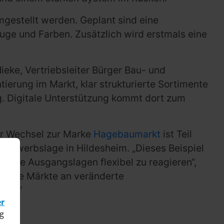
mgestellt werden. Geplant sind eine
ge und Farben. Zusätzlich wird erstmals eine
ieke, Vertriebsleiter Bürger Bau- und
erung im Markt, klar strukturierte Sortimente
. Digitale Unterstützung kommt dort zum
er Wechsel zur Marke
Hagebaumarkt
ist Teil
tbewerbslage in Hildesheim. „Dieses Beispiel
ionale Ausgangslagen flexibel zu reagieren“,
, ihre Märkte an veränderte
fen.“
er
g