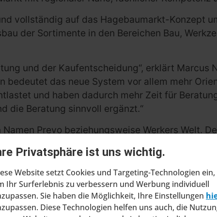
t und vollständig auf das Hagebaumarkt-Konzept u
bau der Sortimente in den Bereichen Bau, Werkzeu
ratung und der Kaufentscheidung“, erklärt Marcus N
bedeutet das neue System vor allem mehr Orienti
tlastet und haben dadurch mehr Zeit für Beratung
d die Beratung sinnvoll ergänzt.“
den Namen Prevo beziehungsweise Werkers Welt. D
chafters vor dem Hintergrund der geänderten Wet
hre Privatsphäre ist uns wichtig.
etzungen dafür schaffen, auf unterschiedliche reg
Einzelhandel. „Wir ermöglichen es Gesellschaftern
ese Website setzt Cookies und Targeting-Technologien ein,
ewährte Strukturen und Leistungen zurückzugrei
 Ihr Surferlebnis zu verbessern und Werbung individuell
zupassen. Sie haben die Möglichkeit, Ihre Einstellungen
hi
zupassen. Diese Technologien helfen uns auch, die Nutzun