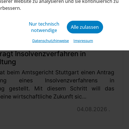
serer Website zu analysieren und sie kontinuierlich zu
erbessern.
Nur technisch
Alle zulassen
notwendige
Datenschutzhinweise
Impressum
ragt Insolvenzverfahren in
ltung
at beim Amtsgericht Stuttgart einen Antrag
ung eines Insolvenzverfahrens in
ng gestellt. Mit diesem Schritt will das
ine wirtschaftliche Zukunft sic...
04.08.2026 .