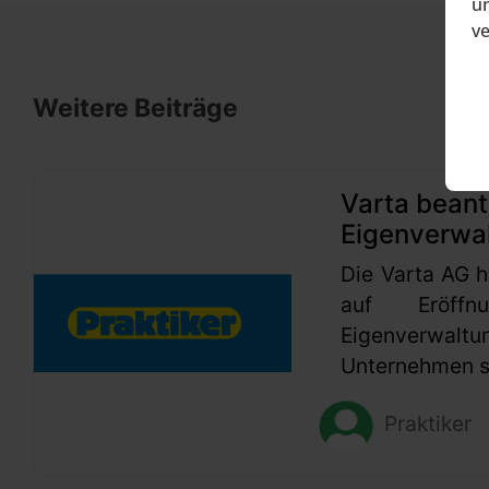
un
v
Weitere Beiträge
Varta beant
Eigenverwa
Die Varta AG h
auf Eröffn
Eigenverwaltu
Unternehmen se
Praktiker