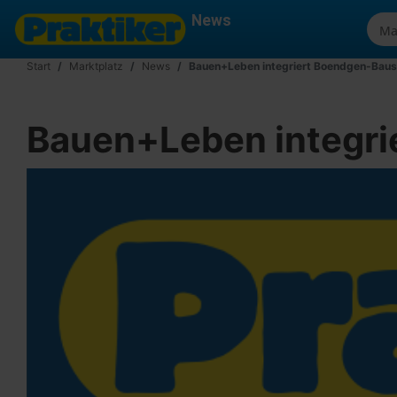
News
Start
Marktplatz
News
Bauen+Leben integriert Boendgen-Baus
Bauen+Leben integri