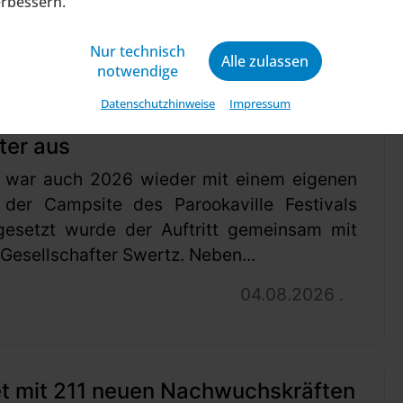
erbessern.
04.08.2026 .
Nur technisch
Alle zulassen
notwendige
Datenschutzhinweise
Impressum
t baut DIY-Store auf Parookaville
ter aus
 war auch 2026 wieder mit einem eigenen
 der Campsite des Parookaville Festivals
gesetzt wurde der Auftritt gemeinsam mit
esellschafter Swertz. Neben...
04.08.2026 .
et mit 211 neuen Nachwuchskräften