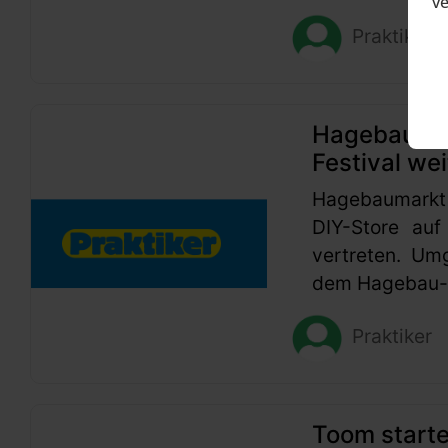
v
Praktiker
Hagebaumark
Festival wei
Hagebaumarkt
DIY-Store auf
vertreten. Um
dem Hagebau-G
Praktiker
Toom start