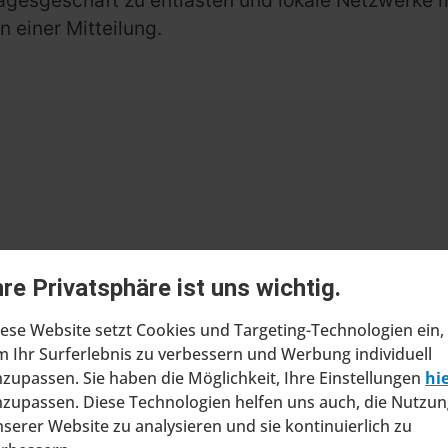
n einer Mitteilung.
ragt Insolvenzverfahren in
hre Privatsphäre ist uns wichtig.
ltung
ese Website setzt Cookies und Targeting-Technologien ein,
at beim Amtsgericht Stuttgart einen Antrag
 Ihr Surferlebnis zu verbessern und Werbung individuell
ung eines Insolvenzverfahrens in
zupassen. Sie haben die Möglichkeit, Ihre Einstellungen
hi
ng gestellt. Mit diesem Schritt will das
zupassen. Diese Technologien helfen uns auch, die Nutzun
serer Website zu analysieren und sie kontinuierlich zu
ine wirtschaftliche Zukunft sic...