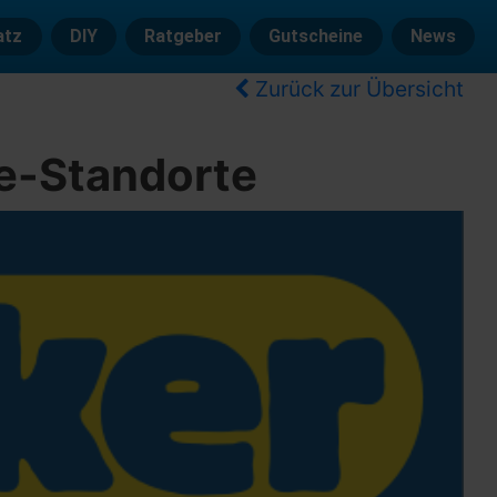
atz
DIY
Ratgeber
Gutscheine
News
Zurück zur Übersicht
e-Standorte