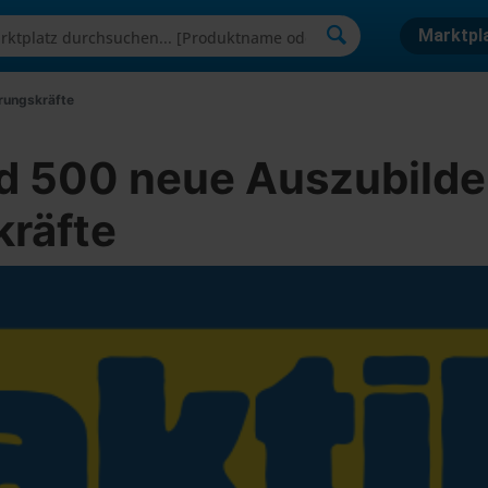
Marktpl
rungskräfte
d 500 neue Auszubild
räfte