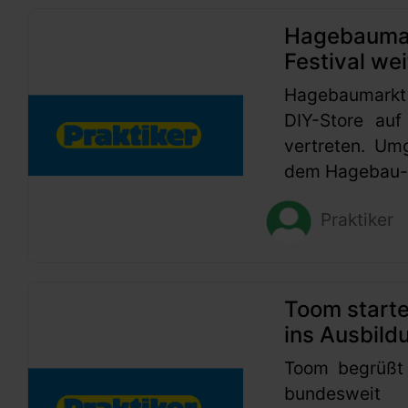
Hagebaumark
Festival wei
Hagebaumarkt
DIY-Store auf
vertreten. Um
dem Hagebau-G
Praktiker
Toom start
ins Ausbild
Toom begrüßt
bundesweit