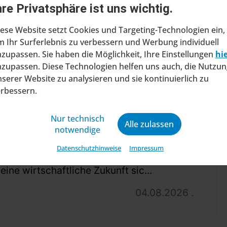
hre Privatsphäre ist uns wichtig.
ese Website setzt Cookies und Targeting-Technologien ein,
 Ihr Surferlebnis zu verbessern und Werbung individuell
zupassen. Sie haben die Möglichkeit, Ihre Einstellungen
hi
zupassen. Diese Technologien helfen uns auch, die Nutzun
serer Website zu analysieren und sie kontinuierlich zu
erbessern.
ragt Insolvenzverfahren in
ltung
Nur technisch
Alle zulassen
at beim Amtsgericht Stuttgart einen Antrag
notwendige
ung eines Insolvenzverfahrens in
Datenschutzhinweise
Impressum
ng gestellt. Mit diesem Schritt will das
ine wirtschaftliche Zukunft sic...
04.08.2026 .