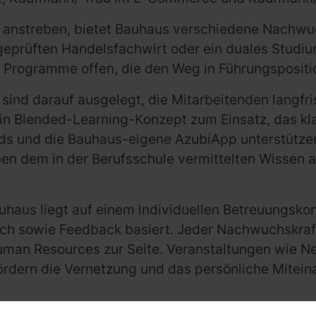
n anstreben, bietet Bauhaus verschiedene Nachw
geprüften Handelsfachwirt oder ein duales Studi
e Programme offen, die den Weg in Führungspositi
d darauf ausgelegt, die Mitarbeitenden langfrist
n Blended-Learning-Konzept zum Einsatz, das kla
ads und die Bauhaus-eigene AzubiApp unterstützen
en dem in der Berufsschule vermittelten Wissen
uhaus liegt auf einem individuellen Betreuungsko
h sowie Feedback basiert. Jeder Nachwuchskraf
uman Resources zur Seite. Veranstaltungen wie N
ördern die Vernetzung und das persönliche Mitei