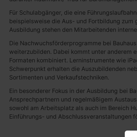
Für Schulabgänger, die eine Führungslaufbah
beispielsweise die Aus- und Fortbildung zum 
Ausbildung stehen den Mitarbeitenden intern
Die Nachwuchsförderprogramme bei Bauhaus sin
weiterzubilden. Dabei kommt unter anderem ei
Formaten kombiniert. Lerninstrumente wie iP
Schwerpunkt erhalten die Auszubildenden neb
Sortimenten und Verkaufstechniken.
Ein besonderer Fokus in der Ausbildung bei Ba
Ansprechpartnern und regelmäßigem Austausc
sowohl am Arbeitsplatz als auch im Bereich H
Einführungs- und Abschlussveranstaltungen f