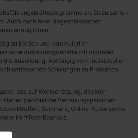
uchsführungskräfteprogramme an. Dazu zählen
um. Auch nach einer abgeschlossenen
onen ermöglichen.
ig zu binden und kontinuierlich
ssische Ausbildungsinhalte mit digitalen
 die Ausbildung. Abhängig vom individuellen
 auch umfassende Schulungen zu Produkten,
nzept, das auf Wertschätzung, direkten
t stehen persönliche Betreuungspersonen
etzwerktreffen, Seminare, Online-Kurse sowie
nander im #TeamBauhaus.