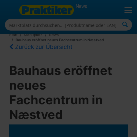
News
Start
Marktplatz
News
Bauhaus eröffnet neues Fachcentrum in Næstved
Zurück zur Übersicht
Bauhaus eröffnet
neues
Fachcentrum in
Næstved