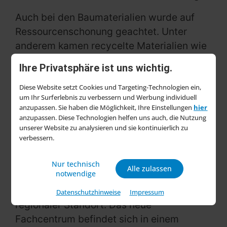
Auch bei den Baumaterialien wurde auf
Ressourcenschonung geachtet. Unter
anderem kamen recycelte Materialien wie
Stahl- und Tragwerke zum Einsatz.
Ihre Privatsphäre ist uns wichtig.
Niedrigere Decken sollen zusätzlich helfen,
Wärme besser im Gebäude zu halten und
Diese Website setzt Cookies und Targeting-Technologien ein,
um Ihr Surferlebnis zu verbessern und Werbung individuell
den Energieverbrauch zu reduzieren.
anzupassen. Sie haben die Möglichkeit, Ihre Einstellungen
hier
anzupassen. Diese Technologien helfen uns auch, die Nutzung
Gute Lage in wachsendem
unserer Website zu analysieren und sie kontinuierlich zu
verbessern.
Gewerbegebiet
Næstved liegt im Süden der dänischen
Nur technisch
Alle zulassen
notwendige
Insel Seeland und zählt rund 85.000
Einwohner. Die Stadt gilt als wichtiger
Datenschutzhinweise
Impressum
regionaler Standort. Das neue
Fachcentrum befindet sich in einem