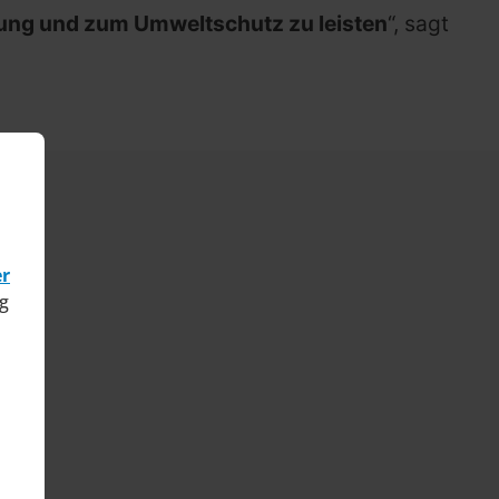
nung und zum Umweltschutz zu leisten
“, sagt
er
g