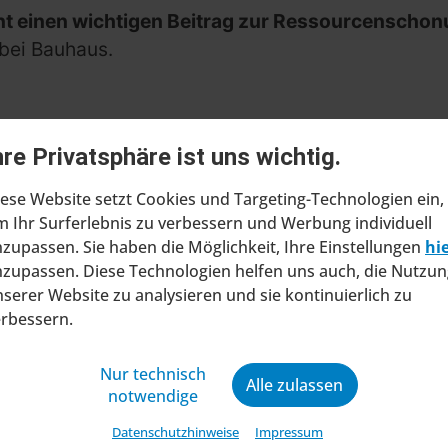
ent einen wichtigen Beitrag zur Ressourcenscho
 bei Bauhaus.
hre Privatsphäre ist uns wichtig.
ese Website setzt Cookies und Targeting-Technologien ein,
 Ihr Surferlebnis zu verbessern und Werbung individuell
zupassen. Sie haben die Möglichkeit, Ihre Einstellungen
hi
zupassen. Diese Technologien helfen uns auch, die Nutzun
serer Website zu analysieren und sie kontinuierlich zu
ragt Insolvenzverfahren in
erbessern.
ltung
Nur technisch
at beim Amtsgericht Stuttgart einen Antrag
Alle zulassen
notwendige
ung eines Insolvenzverfahrens in
Datenschutzhinweise
Impressum
ng gestellt. Mit diesem Schritt will das