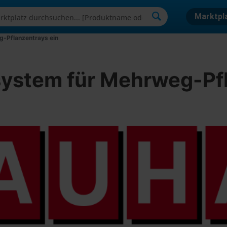
Marktpl
g-Pflanzentrays ein
system für Mehrweg-Pfl