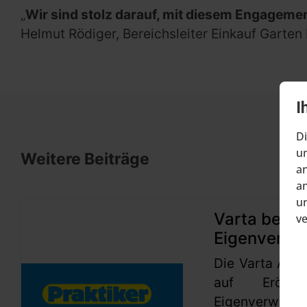
„
Wir sind stolz darauf, mit diesem Engagem
Helmut Rödiger, Bereichsleiter Einkauf Garten
I
Di
um
Weitere Beiträge
an
an
un
Varta beant
v
Eigenverwa
Die Varta AG h
auf Eröffn
Eigenverwaltu