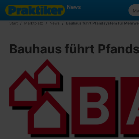
News
Start
Marktplatz
News
Bauhaus führt Pfandsystem für Mehrwe
Bauhaus führt Pfand