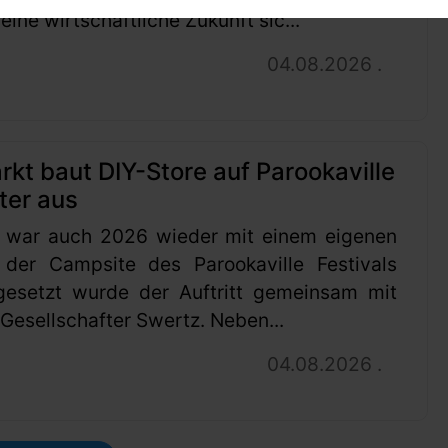
ine wirtschaftliche Zukunft sic...
04.08.2026 .
t baut DIY-Store auf Parookaville
ter aus
 war auch 2026 wieder mit einem eigenen
 der Campsite des Parookaville Festivals
gesetzt wurde der Auftritt gemeinsam mit
esellschafter Swertz. Neben...
04.08.2026 .