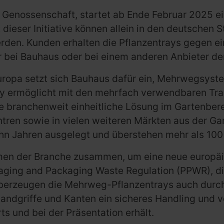
ay Genossenschaft, startet ab Ende Februar 2025
dieser Initiative können allein in den deutschen S
rden. Kunden erhalten die Pflanzentrays gegen e
r bei Bauhaus oder bei einem anderen Anbieter der
opa setzt sich Bauhaus dafür ein, Mehrwegsystem
ay ermöglicht mit den mehrfach verwendbaren Tra
 branchenweit einheitliche Lösung im Gartenber
entren sowie in vielen weiteren Märkten aus der G
ehn Jahren ausgelegt und überstehen mehr als 100
n der Branche zusammen, um eine neue europäisch
kaging and Packaging Waste Regulation (PPWR), d
überzeugen die Mehrweg-Pflanzentrays auch durch p
andgriffe und Kanten ein sicheres Handling und v
s und bei der Präsentation erhält.