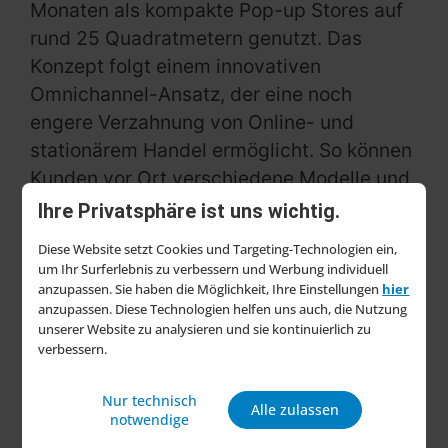
Monaten als kompakte Pop-up Stores auf
rund 25 Quadratmetern genutzt. Das
Konzept folgt einem innovativen
Omnichannel-Ansatz, der eine noch
engere Verzahnung von Online- und
stationärem Handel ermöglicht. So können
Kunden vor Ort verschiedene Modelle und
Größen der Strauss Workwear anprobieren.
Ihre Privatsphäre ist uns wichtig.
Falls die gewünschten Artikel vor Ort nicht
Diese Website setzt Cookies und Targeting-Technologien ein,
verfügbar sind, besteht die Möglichkeit,
um Ihr Surferlebnis zu verbessern und Werbung individuell
sie bequem und kostenfrei über den
anzupassen. Sie haben die Möglichkeit, Ihre Einstellungen
hier
anzupassen. Diese Technologien helfen uns auch, die Nutzung
Strauss Onlineshop direkt nach Hause
unserer Website zu analysieren und sie kontinuierlich zu
liefern zu lassen.
verbessern.
„
Mit Strauss als starkem Partner setzen
Nur technisch
Alle zulassen
wir einen neuen Standard im
DIY
-Handel.
notwendige
Unsere Kunden profitieren von einem