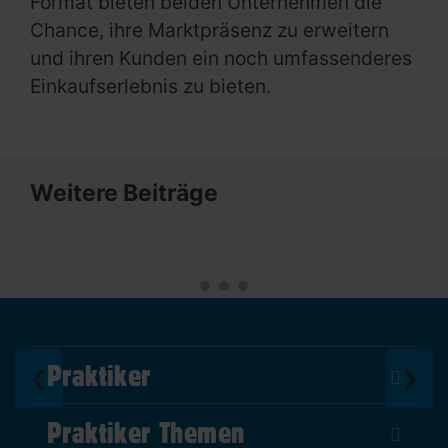
Format bieten beiden Unternehmen die
Chance, ihre Marktpräsenz zu erweitern
und ihren Kunden ein noch umfassenderes
Einkaufserlebnis zu bieten.
Weitere Beiträge
Praktiker
❮
❯
Über Uns
Praktiker Themen