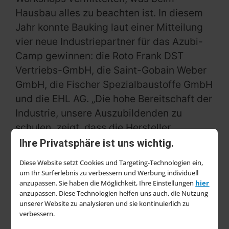
Hausbau alles zu beachten ist. In diesem
Jahr konnte Bauking laut einer Mitteilung
vier neue Industriepartner für das Azubi-
Camp gewinnen: die Roto Frank DST
Vertriebs-GmbH, die Saint-Gobain Weber
GmbH, die Fischer Spezialbaustoffe GmbH
und die EHL AG. „Die hohe Bereitschaft der
Industrie, unsere Auszubildenden zu
schulen, zeigt, dass die Hersteller
ebenfalls stark von der Veranstaltung
Ihre Privatsphäre ist uns wichtig.
profitieren“, sagt Antonia Papenberg, seit
Diese Website setzt Cookies und Targeting-Technologien ein,
Anfang 2024 neue Ausbildungsleiterin der
um Ihr Surferlebnis zu verbessern und Werbung individuell
Bauking und Organisatorin der Schulung.
anzupassen. Sie haben die Möglichkeit, Ihre Einstellungen
hier
anzupassen. Diese Technologien helfen uns auch, die Nutzung
unserer Website zu analysieren und sie kontinuierlich zu
Die Hersteller führten präzise aufeinander
verbessern.
abgestimmte Systemworkshops durch und