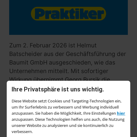
Zum 2. Februar 2026 ist Helmut
Batscheider aus der Geschäftsführung der
Baumit GmbH ausgeschieden, wie das
Unternehmen mitteilt. Mit sofortiger
Wirkung übernimmt Georg Bursik die
Funktion als Geschäftsführer – zusätzlich
Ihre Privatsphäre ist uns wichtig.
zu seinen bisherigen Aufgaben als Area
Diese Website setzt Cookies und Targeting-Technologien ein,
Manager für Deutschland sowie als
um Ihr Surferlebnis zu verbessern und Werbung individuell
kaufmännischer Geschäftsführer in
anzupassen. Sie haben die Möglichkeit, Ihre Einstellungen
hier
anzupassen. Diese Technologien helfen uns auch, die Nutzung
Österreich.
unserer Website zu analysieren und sie kontinuierlich zu
verbessern.
Gemeinsam mit Robert Fritzsche wird