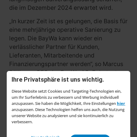
die im Dezember 2024 erwartet wird.
„In kurzer Zeit ist es gelungen, die Basis für
eine mehrjährige operative Sanierung zu
legen. Die BayWa kann wieder ein
verlässlicher Partner für Kunden,
Lieferanten, Mitarbeitende und
Finanzierungspartner werden“, so Marcus
Pöllinger, CEO der BayWa AG. Er betonte,
Ihre Privatsphäre ist uns wichtig.
dass die Krise genutzt werde, um sich auf
die Kernkompetenzen zu fokussieren und
Diese Website setzt Cookies und Targeting-Technologien ein,
gestärkt hervorzugehen. Strategisch sei
um Ihr Surferlebnis zu verbessern und Werbung individuell
anzupassen. Sie haben die Möglichkeit, Ihre Einstellungen
hier
das Unternehmen in Bereichen wie
anzupassen. Diese Technologien helfen uns auch, die Nutzung
Ernährung, Energie und Bau gut
unserer Website zu analysieren und sie kontinuierlich zu
verbessern.
aufgestellt.