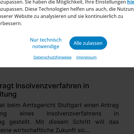
gepasst. So wurde unter anderem der Schwellenw
zupassen. Sie haben die Möglichkeit, Ihre Einstellungen
hi
zupassen. Diese Technologien helfen uns auch, die Nutzun
bei strategisch relevanten Entscheidungen zu stär
serer Website zu analysieren und sie kontinuierlich zu
erbessern.
Nur technisch
Alle zulassen
notwendige
Datenschutzhinweise
Impressum
ragt Insolvenzverfahren in
ltung
at beim Amtsgericht Stuttgart einen Antrag
ung eines Insolvenzverfahrens in
ng gestellt. Mit diesem Schritt will das
ine wirtschaftliche Zukunft sic...