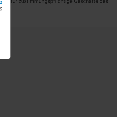
ert für zustimmungspflichtige Geschäfte des
er
g
ken.