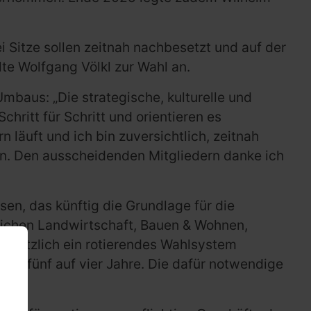
 Sitze sollen zeitnah nachbesetzt und auf der
te Wolfgang Völkl zur Wahl an.
mbaus: „Die strategische, kulturelle und
ritt für Schritt und orientieren es
n läuft und ich bin zuversichtlich, zeitnah
ken. Den ausscheidenden Mitgliedern danke ich
en, das künftig die Grundlage für die
eichen Landwirtschaft, Bauen & Wohnen,
 zusätzlich ein rotierendes Wahlsystem
 von fünf auf vier Jahre. Die dafür notwendige