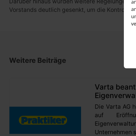
Darüber hinaus wurden weitere Regelungen an
an
an
Vorstands deutlich gesenkt, um die Kontrolle 
un
v
Weitere Beiträge
Varta beant
Eigenverwa
Die Varta AG h
auf Eröffn
Eigenverwaltu
Unternehmen se