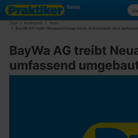
News
Start
Marktplatz
News
BayWa AG treibt Neuausrichtung voran: Aufsichtsrat wird umfass
BayWa AG treibt Neua
umfassend umgebau