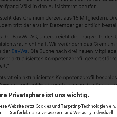
olfgang Völkl in den Aufsichtsrat berufen.
eht das Gremium derzeit aus 15 Mitgliedern. Drei
m tritt der erst im Dezember gerichtlich bestell
ts der BayWa AG, unterstreicht die Tragweite des U
ichtsrat nicht halt. Wir verändern das Gremium Sch
n der
BayWa
. Die Suche nach drei neuen Mitglieder
nser aktualisiertes Kompetenzprofil gezielt stär
it.“
srat ein aktualisiertes Kompetenzprofil beschloss
Gewicht liegt auf Fachkenntnissen in den Kernber
alisierung & Künstliche Intelligenz. Ab 2028 wird
hre Privatsphäre ist uns wichtig.
u gewählt, gleichzeitig verkürzt sich die Amtszeit
ese Website setzt Cookies und Targeting-Technologien ein,
mmlung 2025 beschlossen.
 Ihr Surferlebnis zu verbessern und Werbung individuell