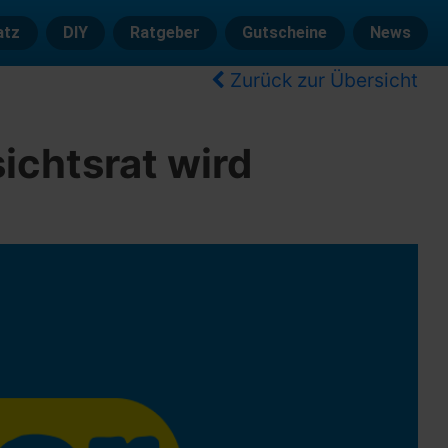
atz
DIY
Ratgeber
Gutscheine
News
Zurück zur Übersicht
ichtsrat wird