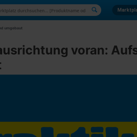
Marktpl
end umgebaut
usrichtung voran: Aufs
t