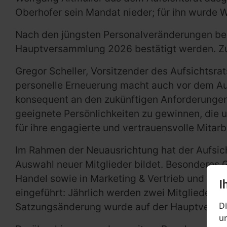
Oberhofer sein Mandat nieder; für ihn wurde W
Nach den jüngsten Personalveränderungen best
Hauptversammlung 2026 bestätigt werden. Zude
Gregor Scheller, Vorsitzender des Aufsichtsra
personelle Erneuerung macht auch vor dem Aufs
konsequent an den zukünftigen Anforderunge
geeignete Persönlichkeiten zu gewinnen, die u
für ihre engagierte und vertrauensvolle Mitarbe
Im Rahmen der Neuausrichtung hat der Aufsicht
Auswahl neuer Mitglieder bildet. Besonderes 
Handel sowie in Marketing & Vertrieb und Digit
I
eingeführt: Jährlich werden zwei Mitglieder ne
Di
Satzungsänderung wurde auf der Hauptversa
um