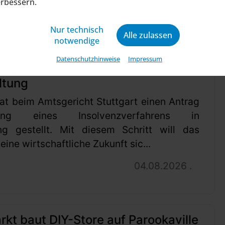
erbessern.
Nur technisch
Alle zulassen
notwendige
Datenschutzhinweise
Impressum
ragt Insolvenzverfahren in
ltung
at beim Amtsgericht Stuttgart einen Antrag
ung eines Insolvenzverfahrens in
ng gestellt. Mit diesem Schritt will das
ine wirtschaftliche Zukunft sic...
04.08.2026 .
t baut DIY-Store auf Parookaville