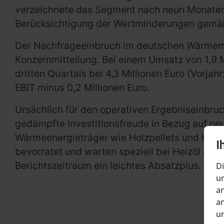
verzeichnete das Segment nach neun Monaten ei
Berücksichtigung der Wertminderungen gemäß I
Der Nachfrageeinbruch im deutschen Wärmema
Konzernmitteilung. Bei einem Umsatz von 1,9 Mi
dritten Quartals bei 4,3 Millionen Euro (Vorj
EBIT minus 0,2 Millionen Euro.
Ursächlich für den operativen Ergebniseinbr
gedämpfte Investitionsfreude in Bezug auf n
Wärmeenergieträger wie Holzpellets und Heiz
I
bevorratet und warten speziell bei Heizöl auf 
Berichtszeitraum ein leichtes Absatzplus.
Di
um
an
an
un