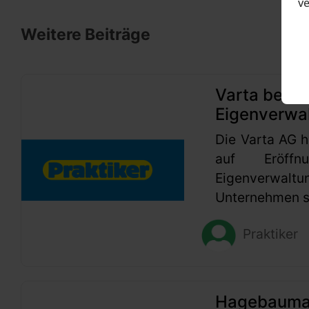
v
Weitere Beiträge
Varta beant
Eigenverwa
Die Varta AG h
auf Eröffn
Eigenverwaltu
Unternehmen se
Praktiker
Hagebaumark