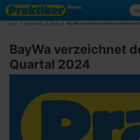
News
Start
Marktplatz
News
BayWa verzeichnet deutliche Wertberich
BayWa verzeichnet de
Quartal 2024