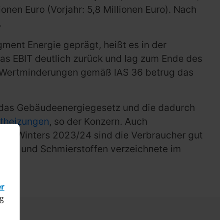
nen Euro (Vorjahr: 5,8 Millionen Euro). Nach
.
ment Energie geprägt, heißt es in der
 das EBIT deutlich zurück und lag zum Ende des
 der Wertminderungen gemäß IAS 36 betrug das
m das Gebäudeenergiegesetz und die dadurch
etheizungen
, so der Konzern. Auch
den Winters 2023/24 sind die Verbraucher gut
Kraft- und Schmierstoffen verzeichnete im
er
g