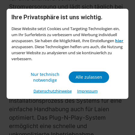
Stromversorgung und lädt sich täglich bei
Sonnenaufgang auf. Für Haushalte, die mit
Ihre Privatsphäre ist uns wichtig.
zeitabhängigen
Stromtarifen
(TOU)
Diese Website setzt Cookies und Targeting-Technologien ein,
konfrontiert sind, kann der Einsatz von
um Ihr Surferlebnis zu verbessern und Werbung individuell
POWAFREE während der
anzupassen. Sie haben die Möglichkeit, Ihre Einstellungen
hier
anzupassen. Diese Technologien helfen uns auch, die Nutzung
Spitzenverbrauchszeiten zu einer
unserer Website zu analysieren und sie kontinuierlich zu
deutlichen Senkung der Stromrechnung
verbessern.
führen.
Nur technisch
Alle zulassen
Einfache Installation und Demontage
notwendige
Datenschutzhinweise
Impressum
BigBlue hat das Design und den
Installationsprozess des Systems für eine
einfache Handhabung auch für Laien
optimiert. Das Plug-N-Play-System
ermöglicht eine schnelle und
unkomplizierte Inbetriebnahme.