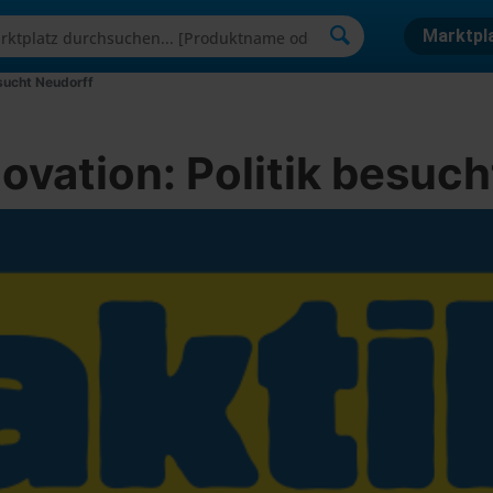
Marktpl
esucht Neudorff
ovation: Politik besuc