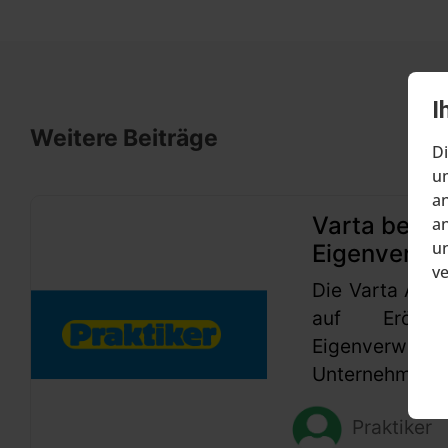
I
Weitere Beiträge
Di
um
an
Varta beant
an
un
Eigenverwa
v
Die Varta AG h
auf Eröffn
Eigenverwaltu
Unternehmen se
Praktiker