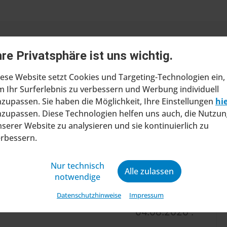
hre Privatsphäre ist uns wichtig.
ese Website setzt Cookies und Targeting-Technologien ein,
 Ihr Surferlebnis zu verbessern und Werbung individuell
zupassen. Sie haben die Möglichkeit, Ihre Einstellungen
hi
ragt Insolvenzverfahren in
zupassen. Diese Technologien helfen uns auch, die Nutzun
serer Website zu analysieren und sie kontinuierlich zu
ltung
erbessern.
at beim Amtsgericht Stuttgart einen Antrag
ung eines Insolvenzverfahrens in
Nur technisch
Alle zulassen
ng gestellt. Mit diesem Schritt will das
notwendige
ine wirtschaftliche Zukunft sic...
Datenschutzhinweise
Impressum
04.08.2026 .