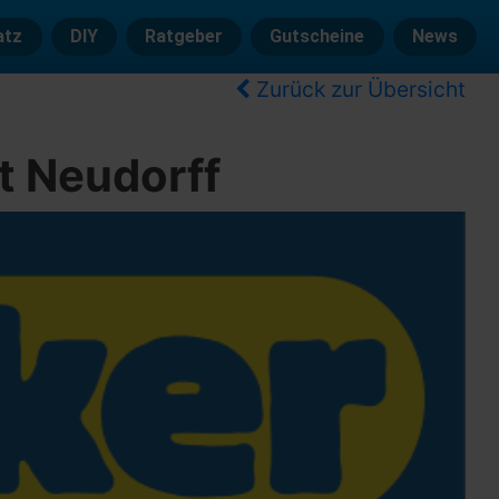
atz
DIY
Ratgeber
Gutscheine
News
Zurück zur Übersicht
ht Neudorff