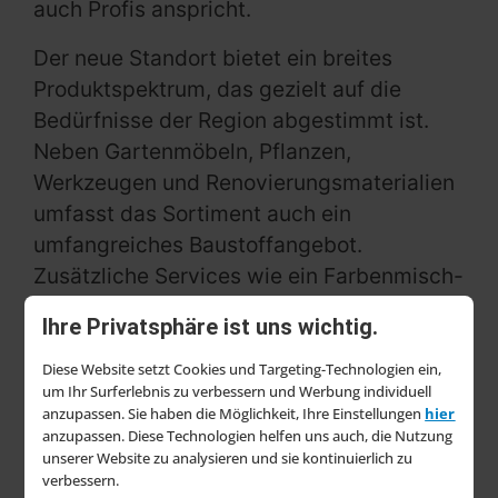
auch Profis anspricht.
Der neue Standort bietet ein breites
Produktspektrum, das gezielt auf die
Bedürfnisse der Region abgestimmt ist.
Neben Gartenmöbeln, Pflanzen,
Werkzeugen und Renovierungsmaterialien
umfasst das Sortiment auch ein
umfangreiches Baustoffangebot.
Zusätzliche Services wie ein Farbenmisch-
und Schlüsselservice erweitern das
Ihre Privatsphäre ist uns wichtig.
Einkaufserlebnis. „Mit dem neuen Standort
schaffen wir eine moderne
Diese Website setzt Cookies und Targeting-Technologien ein,
um Ihr Surferlebnis zu verbessern und Werbung individuell
Einkaufsadresse, die sowohl Privatkunden
anzupassen. Sie haben die Möglichkeit, Ihre Einstellungen
hier
als auch Profis überzeugt. Wir sichern
anzupassen. Diese Technologien helfen uns auch, die Nutzung
unserer Website zu analysieren und sie kontinuierlich zu
damit die Nahversorgung auf Föhr und
verbessern.
stärken zugleich unsere Position im