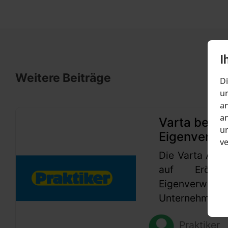
I
Weitere Beiträge
Di
um
an
an
Varta beant
un
Eigenverwa
v
Die Varta AG h
auf Eröffn
Eigenverwaltu
Unternehmen se
Praktiker