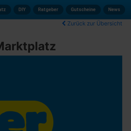
atz
DIY
Ratgeber
Gutscheine
News
Zurück zur Übersicht
Marktplatz