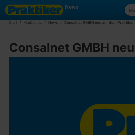
News
Start
Marktplatz
News
Consalnet GMBH neu auf dem Praktiker
Consalnet GMBH neu 