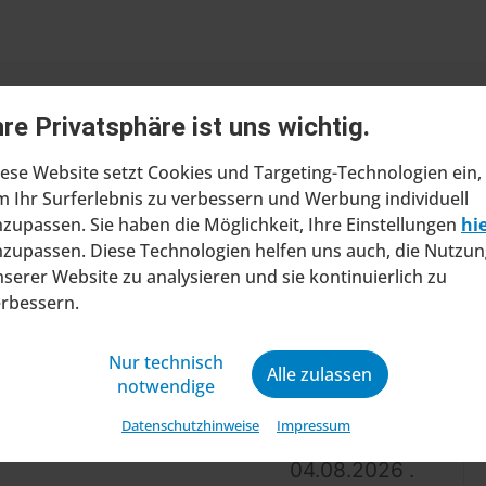
hre Privatsphäre ist uns wichtig.
ese Website setzt Cookies und Targeting-Technologien ein,
 Ihr Surferlebnis zu verbessern und Werbung individuell
zupassen. Sie haben die Möglichkeit, Ihre Einstellungen
hi
zupassen. Diese Technologien helfen uns auch, die Nutzun
ragt Insolvenzverfahren in
serer Website zu analysieren und sie kontinuierlich zu
ltung
erbessern.
at beim Amtsgericht Stuttgart einen Antrag
ung eines Insolvenzverfahrens in
Nur technisch
Alle zulassen
notwendige
ng gestellt. Mit diesem Schritt will das
ine wirtschaftliche Zukunft sic...
Datenschutzhinweise
Impressum
04.08.2026 .