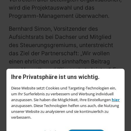
wird die Projektauswahl und das
Programm-Management überwachen.
Bernhard Simon, Vorsitzender des
Aufsichtsrats bei Dachser und Mitglied
des Steuerungsgremiums, unterstreicht
das Ziel der Partnerschaft: „Wir wollen
einen ehrlichen und sinnhaften Beitrag
zum Umwelt- und Klimaschutz leisten“. Er
Ihre Privatsphäre ist uns wichtig.
hebt hervor, dass Dachser nicht nur intern
Emissionen reduzieren möchte, sondern
Diese Website setzt Cookies und Targeting-Technologien ein,
sich auch darüber hinaus für den
um Ihr Surferlebnis zu verbessern und Werbung individuell
anzupassen. Sie haben die Möglichkeit, Ihre Einstellungen
hier
Klimaschutz engagiert. Die
anzupassen. Diese Technologien helfen uns auch, die Nutzung
Zusammenarbeit mit terre des hommes sei
unserer Website zu analysieren und sie kontinuierlich zu
verbessern.
dabei besonders wertvoll, um in Ländern,
die stark vom Klimawandel betroffen sind,