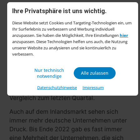
Im ersten Quartal 2024 gaben nahezu alle
Ihre Privatsphäre ist uns wichtig.
Branchen an, dass sich ihre
Diese Website setzt Cookies und Targeting-Technologien ein, um
Wettbewerbsposition gegenüber dem
Ihr Surferlebnis zu verbessern und Werbung individuell
anzupassen. Sie haben die Möglichkeit, Ihre Einstellungen
hier
vierten Quartal 2023 verschlechtert hat.
anzupassen. Diese Technologien helfen uns auch, die Nutzung
Ausnahmen bilden die Pharmaindustrie
unserer Website zu analysieren und sie kontinuierlich zu
sowie die Hersteller von Holzwaren (ohne
verbessern.
Möbel
). Betrachtet man die Märkte
Nur technisch
außerhalb der EU, meldeten alle Branchen
Alle zulassen
notwendige
außer der Getränkeindustrie eine
Datenschutzhinweise
Impressum
schlechtere Wettbewerbsposition im
Vergleich zum letzten Quartal.
Auch auf dem Inlandsmarkt sehen sich
immer mehr deutsche Unternehmen unter
Druck. Bis Ende 2022 gab es fast immer
eine Mehrheit der Unternehmen, die sich