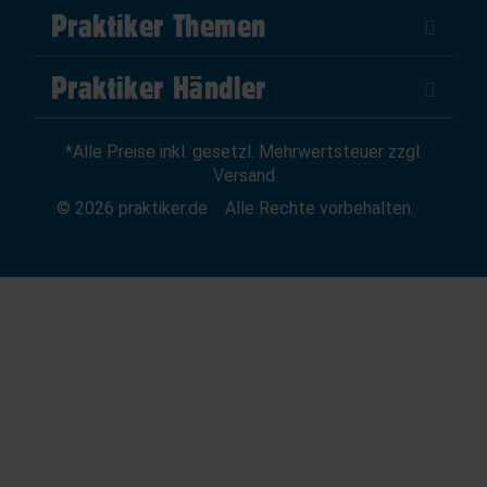
Über Uns
Praktiker Themen
Impressum
DIY Helden
AGB
Praktiker Händler
Marktplatz
Datenschutz
Als Händler verkaufen
Baumarktfinder
Widerrufsrecht
*Alle Preise inkl. gesetzl. Mehrwertsteuer zzgl.
Zum Händler-Login
Gutscheine
Widerruf erklären
Versand
Affiliate Partnerprogramm
News
© 2026 praktiker.de
Alle Rechte vorbehalten.
Kredit