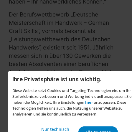
haben – Ihr handwerkliches Können.“
Der Berufswettbewerb „Deutsche
Meisterschaft im Handwerk – German
Craft Skills“, vormals bekannt als
„Leistungswettbewerb des Deutschen
Handwerks“, existiert seit 1951. Jährlich
messen sich in über 130 Gewerken die
besten Absolventen einer beruflichen
Ausbildung auf bis zu vier Ebenen. Mehr
Ihre Privatsphäre ist uns wichtig.
als 3.000 Jugendliche treten
deutschlandweit in den Wettbewerb um
Diese Website setzt Cookies und Targeting-Technologien ein, um Ihr
den Bundestitel in ihrem Gewerk ein.
Surferlebnis zu verbessern und Werbung individuell anzupassen. Sie
haben die Möglichkeit, Ihre Einstellungen
hier
anzupassen. Diese
Technologien helfen uns auch, die Nutzung unserer Website zu
Die DMH steht unter der Schirmherrschaft
analysieren und sie kontinuierlich zu verbessern.
des Bundespräsidenten Frank Walter
Steinmeier und wird vom Zentralverband
Nur technisch