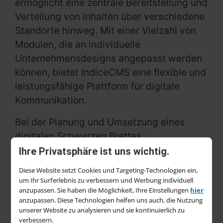
ermöglicht eine zentrale Bereitstellung und
Verteilung von Inhalten über verschiedene
Standorte hinweg. Mit einer Vielzahl von
Modulen, die an individuelle
Unternehmensdesigns angepasst werden
können, bietet IndiceCMS eine flexible und
leistungsfähige Plattform für digitale
Kommunikation.
Bei der Planung und Umsetzung eines
digitalen Schwarzen Brettes
berücksichtigt Wrocklage individuelle
Ihre Privatsphäre ist uns wichtig.
Kundenwünsche, von der Auswahl der
Diese Website setzt Cookies und Targeting-Technologien ein,
Informationen bis hin zur benötigten
um Ihr Surferlebnis zu verbessern und Werbung individuell
Hardware. Ob interaktive Displays mit
anzupassen. Sie haben die Möglichkeit, Ihre Einstellungen
hier
anzupassen. Diese Technologien helfen uns auch, die Nutzung
Touchscreen oder große Bildschirme im
unserer Website zu analysieren und sie kontinuierlich zu
Produktionsbereich – das System wird
verbessern.