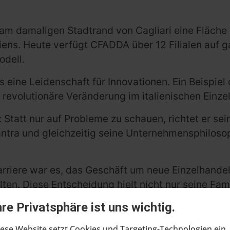
 am damaligen Stadtrand von Cagliari eine Fläch
ns. Heute verfügt CFADDA über 12 Filialen auf ga
odell.
s eine Leidenschaft für Innovationen. Ein Beispiel 
revolutionäre Veränderung im italienischen Einzel
 Statt nur auf Probleme zu schauen, richtet er sei
ntra und gleichzeitig seine Unternehmensphilosop
arriere war es, das Geschäft um neue Einzelhande
alten. Diese Entscheidung hielt nicht nur seine 
hhaltiges Wachstum.
hre Privatsphäre ist uns wichtig.
 Fadda – Roberto, Gianni, Lorenzo und Francesca –
ese Website setzt Cookies und Targeting-Technologien ein,