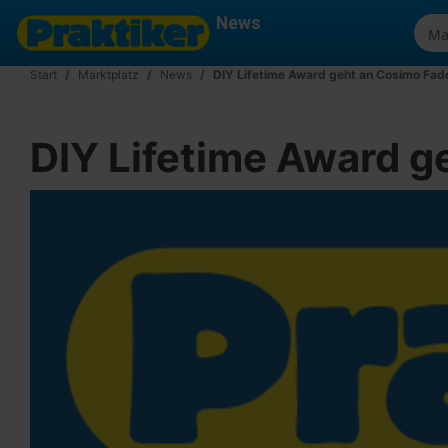
News
Start
Marktplatz
News
DIY Lifetime Award geht an Cosimo Fad
DIY Lifetime Award g