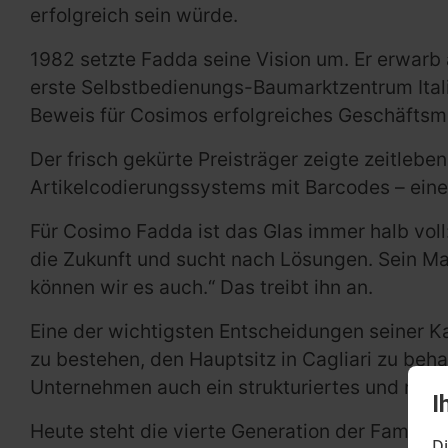
erfolgreich sein würde.
1982 setzte Fadda seine Vision um. Er erwarb
erste Selbstbedienungs-Baumarktzentrum Italie
Beweis für Cosimos erfolgreiches Geschäftsm
Der frisch gekürte Preisträger zeigte zeitleben
Artikelcodierungssystems mit Barcodes – eine 
Für Cosimo Fadda ist das Glas immer halb voll:
die Zukunft und sucht nach Lösungen. Sein Ma
können wir es auch.“ Das treibt ihn an.
Eine der wichtigsten Entscheidungen seiner K
zu bestehen, den Hauptsitz in Cagliari zu beh
Unternehmen auch ein strukturiertes und nac
I
Heute steht die vierte Generation der Familie
Di