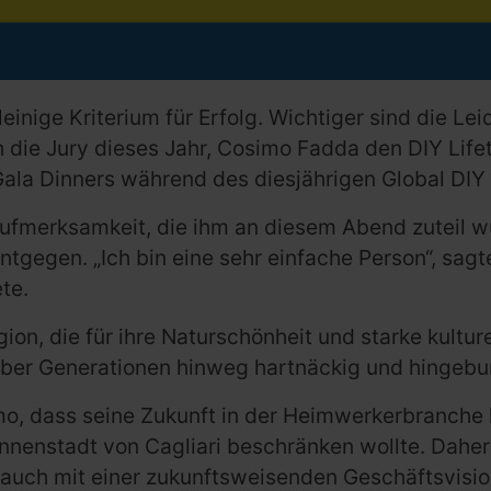
einige Kriterium für Erfolg. Wichtiger sind die Lei
 die Jury dieses Jahr, Cosimo Fadda den DIY Life
Gala Dinners während des diesjährigen Global DIY
Aufmerksamkeit, die ihm an diesem Abend zuteil 
gegen. „Ich bin eine sehr einfache Person“, sagte
te.
, die für ihre Naturschönheit und starke kulturell
 über Generationen hinweg hartnäckig und hingebu
mo, dass seine Zukunft in der Heimwerkerbranche l
 Innenstadt von Cagliari beschränken wollte. Dahe
 auch mit einer zukunftsweisenden Geschäftsvision