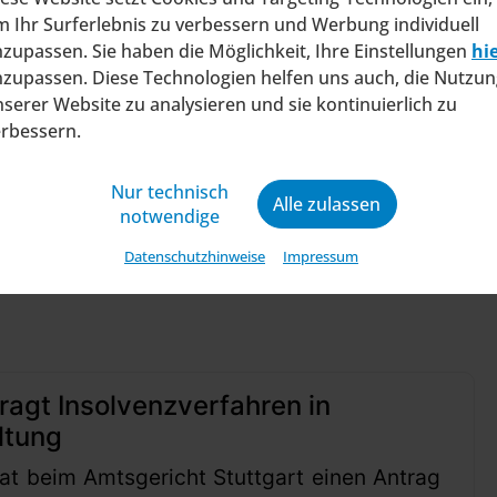
schaft und Hartnäckigkeit voran. Den aktuellen 
 Ihr Surferlebnis zu verbessern und Werbung individuell
ert und zuversichtlich.
zupassen. Sie haben die Möglichkeit, Ihre Einstellungen
hi
zupassen. Diese Technologien helfen uns auch, die Nutzun
stung wie folgt auf den Punkt: „Cosimo verkörpe
serer Website zu analysieren und sie kontinuierlich zu
ein wesentlicher Teil unserer Gemeinschaft und ei
erbessern.
Nur technisch
Alle zulassen
notwendige
Datenschutzhinweise
Impressum
ragt Insolvenzverfahren in
ltung
at beim Amtsgericht Stuttgart einen Antrag