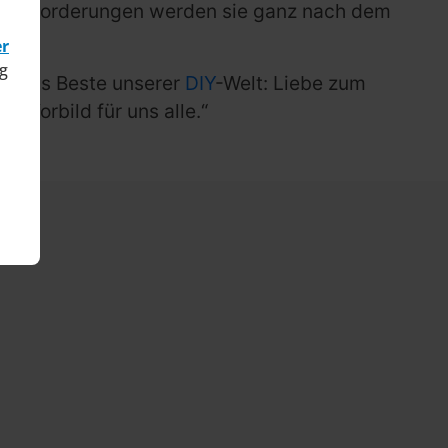
Herausforderungen werden sie ganz nach dem
er
g
rt das Beste unserer
DIY
-Welt: Liebe zum
n Vorbild für uns alle.“