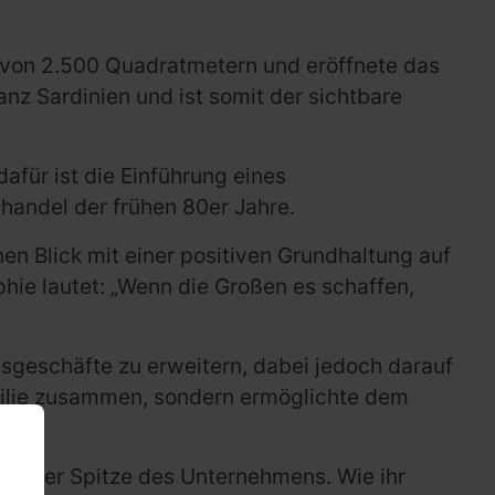
e von 2.500 Quadratmetern und eröffnete das
nz Sardinien und ist somit der sichtbare
dafür ist die Einführung eines
handel der frühen 80er Jahre.
nen Blick mit einer positiven Grundhaltung auf
hie lautet: „Wenn die Großen es schaffen,
lsgeschäfte zu erweitern, dabei jedoch darauf
Familie zusammen, sondern ermöglichte dem
 an der Spitze des Unternehmens. Wie ihr