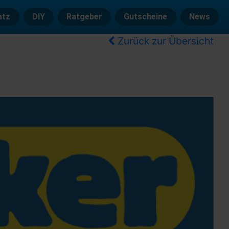
atz
DIY
Ratgeber
Gutscheine
News
Zurück zur Übersicht