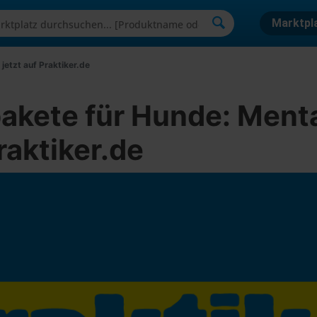
Marktpl
jetzt auf Praktiker.de
kete für Hunde: Menta
raktiker.de