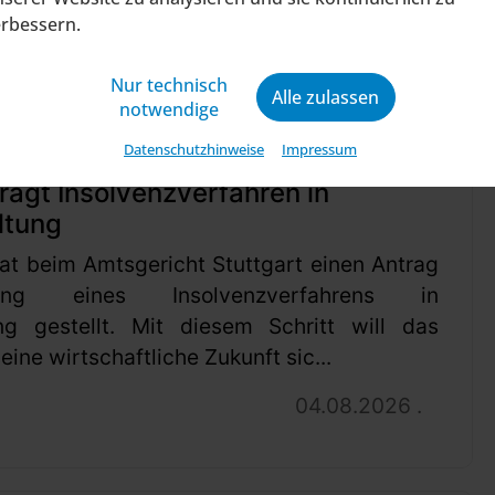
erbessern.
Nur technisch
Alle zulassen
notwendige
Datenschutzhinweise
Impressum
ragt Insolvenzverfahren in
ltung
at beim Amtsgericht Stuttgart einen Antrag
ung eines Insolvenzverfahrens in
ng gestellt. Mit diesem Schritt will das
ine wirtschaftliche Zukunft sic...
04.08.2026 .