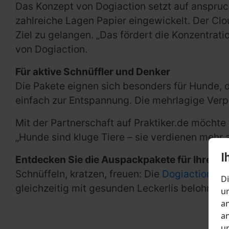
Das Konzept von Dogiaction setzt auf anspruch
zahlreiche Lagen Papier eingewickelt. Der Clo
Ziel zu gelangen. „Das fördert die Konzentrat
von Dogiaction.
Für aktive Schnüffler und Denker
Die Pakete eignen sich besonders für Hunde, 
einfach zur Entspannung. Die mehrlagige Verpa
Mit der Partnerschaft auf Praktiker.de möchte
„Hunde sind kluge Tiere – sie verdienen mehr 
I
Entdecken Sie die Auspackpakete für Ihren 
Schnüffeln, kratzen, freuen: Die
Dogiaction-Pak
Di
gleichzeitig mit gesunden Leckerlis belohnen
um
an
an
un