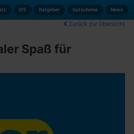
atz
DIY
Ratgeber
Gutscheine
News
Zurück zur Übersicht
ler Spaß für