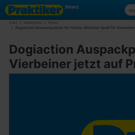
News
Start
Marktplatz
News
Dogiaction Auspackpakete für Hunde: Mentaler Spaß für Vierbeiner 
Dogiaction Auspackpa
Vierbeiner jetzt auf P