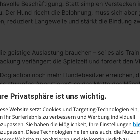
svolle Beschäftigung: Statt simplen Verstecken in 
u: Der Hund riecht die Belohnung, muss sich aber
ion, reduziert Langeweile und stärkt die Bindung z
die geistige Auslastung brauchen – sei es als Tra
ckung verlängert die Spielzeit und fordert den Vi
 Dogiaction noch mehr Hundebesitzer erreichen, d
als stumpfes Apportieren“, so das Motto des Händl
hre Privatsphäre ist uns wichtig.
Hund
ete sind ab sofort hier erhältlich.
Perfekt für alle
ese Website setzt Cookies und Targeting-Technologien ein,
 möchten – ganz ohne Langeweile!
 Ihr Surferlebnis zu verbessern und Werbung individuell
zupassen. Sie haben die Möglichkeit, Ihre Einstellungen
hi
zupassen. Diese Technologien helfen uns auch, die Nutzun
serer Website zu analysieren und sie kontinuierlich zu