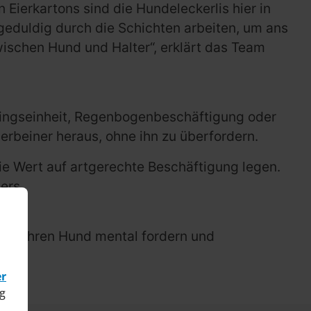
Eierkartons sind die Hundeleckerlis hier in
 geduldig durch die Schichten arbeiten, um ans
wischen Hund und Halter“, erklärt das Team
iningseinheit, Regenbogenbeschäftigung oder
erbeiner heraus, ohne ihn zu überfordern.
ie Wert auf artgerechte Beschäftigung legen.
ers.
, die ihren Hund mental fordern und
er
g