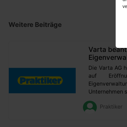
v
Weitere Beiträge
Varta beant
Eigenverwa
Die Varta AG h
auf Eröffn
Eigenverwaltu
Unternehmen se
Praktiker