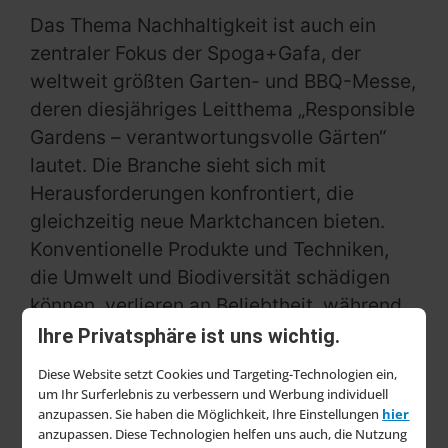
Das Thema Nachhaltigkeit ist auch ein
zentraler Fokus der Spoga+Gafa, der
weltweit größten Garten- und BBQ-Messe,
deren diesjähriges Leitthema „Responsible
Gardens – verantwortungsvolle Gärten“
lautet. Die Branche sieht sich mit
Herausforderungen konfrontiert, die
gleichzeitig neue Marktchancen bieten.
Konventionelle Produkte und Techniken,
die Umwelt und Biodiversität schädigen
können, verlieren an Beliebtheit, während
nachhaltigere Alternativen an Bedeutung
Ihre Privatsphäre ist uns wichtig.
gewinnen.
Diese Website setzt Cookies und Targeting-Technologien ein,
um Ihr Surferlebnis zu verbessern und Werbung individuell
Pflanzen-Kölle geht voran
anzupassen. Sie haben die Möglichkeit, Ihre Einstellungen
hier
Das traditionsreiche Unternehmen
anzupassen. Diese Technologien helfen uns auch, die Nutzung