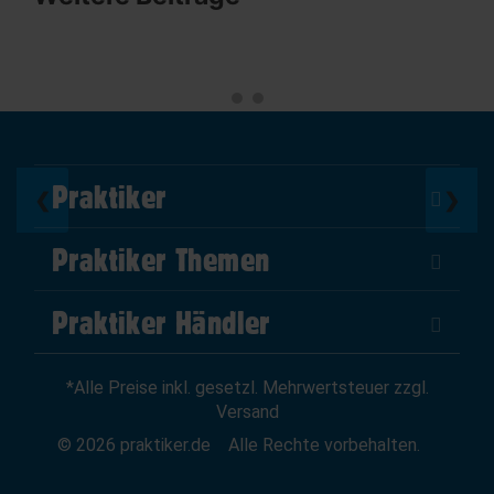
Praktiker
❮
❯
Über Uns
Praktiker Themen
Impressum
DIY Helden
AGB
Praktiker Händler
Marktplatz
Datenschutz
Als Händler verkaufen
Baumarktfinder
Widerrufsrecht
*Alle Preise inkl. gesetzl. Mehrwertsteuer zzgl.
Zum Händler-Login
Gutscheine
Widerruf erklären
Versand
Affiliate Partnerprogramm
News
© 2026 praktiker.de
Alle Rechte vorbehalten.
Kredit