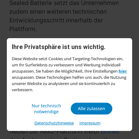
Sealed Batterie setzt das Unternehmen
zudem einen weiteren technischen
Entwicklungsschritt innerhalb der
Plattform.
„Die Power X-Change Plattform ist unser
Ihre Privatsphäre ist uns wichtig.
stärkstes Argument – im Markt, bei
Diese Website setzt Cookies und Targeting-Technologien ein,
unseren Kunden und für unsere weitere
um Ihr Surferlebnis zu verbessern und Werbung individuell
Wachstumsstrategie. Das Geschäftsjahr
anzupassen. Sie haben die Möglichkeit, Ihre Einstellungen
hier
2026 wird das eindrucksvoll bestätigen“,
anzupassen. Diese Technologien helfen uns auch, die Nutzung
unserer Website zu analysieren und sie kontinuierlich zu
sagt Andreas Kroiss, CEO der Einhell
verbessern.
Germany AG.
Nur technisch
Sortiment wächst in
Alle zulassen
notwendige
mehreren Bereichen
Datenschutzhinweise
Impressum
Neben der Akku-Plattform treibt
Einhell