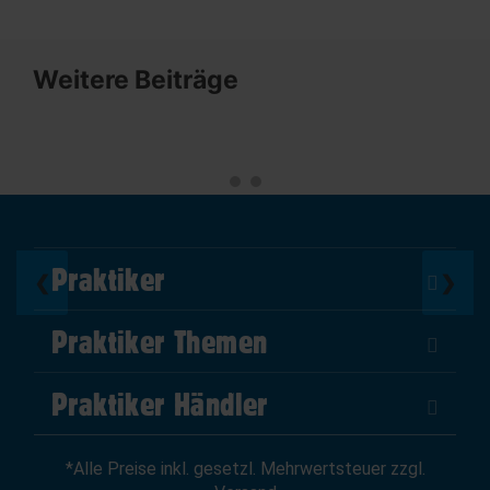
Weitere Beiträge
Praktiker
❮
❯
Über Uns
Praktiker Themen
Impressum
DIY Helden
AGB
Praktiker Händler
Marktplatz
Datenschutz
Als Händler verkaufen
Baumarktfinder
Widerrufsrecht
*Alle Preise inkl. gesetzl. Mehrwertsteuer zzgl.
Zum Händler-Login
Gutscheine