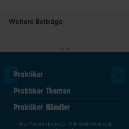
Weitere Beiträge
Praktiker
❮
❯
Über Uns
Praktiker Themen
Impressum
DIY Helden
AGB
Praktiker Händler
Marktplatz
Datenschutz
Als Händler verkaufen
Baumarktfinder
Widerrufsrecht
*Alle Preise inkl. gesetzl. Mehrwertsteuer zzgl.
Zum Händler-Login