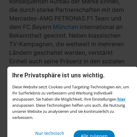
konsequenten Aufbau der Marke Einhell,
die durch starke Partnerschaften mit dem
Mercedes-AMG PETRONAS F1 Team und
dem FC Bayern
München
international an
Bekanntheit gewinnt. Neben klassischen
TV-Kampagnen, die weltweit in mehreren
Ländern geschaltet werden, verstärkt
Einhell auch seine Präsenz in den sozialen
Medien, um jüngere Zielgruppen
Ihre Privatsphäre ist uns wichtig.
anzusprechen. „Unser klares Ziel ist es,
unsere Social Media Community zu einer
Diese Website setzt Cookies und Targeting-Technologien ein, um
Ihr Surferlebnis zu verbessern und Werbung individuell
der größten in der
DIY
-Branche
anzupassen. Sie haben die Möglichkeit, Ihre Einstellungen
hier
auszubauen“, so Kroiss.
anzupassen. Diese Technologien helfen uns auch, die Nutzung
unserer Website zu analysieren und sie kontinuierlich zu
Internationale Expansion und
verbessern.
verbessertes Sourcing
Nur technisch
Alle zulassen
Einhells internationale Expansion bleibt ein