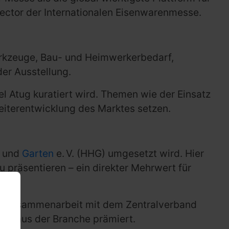
irector der Internationalen Eisenwarenmesse.
erkzeuge, Bau- und Heimwerkerbedarf,
er Ausstellung.
 Atug kuratiert wird. Themen wie der Einsatz
Weiterentwicklung des Marktes setzen.
s und
Garten
e. V. (HHG) umgesetzt wird. Hier
 präsentieren – ein direkter Mehrwert für
In Zusammenarbeit mit dem Zentralverband
en aus der Branche prämiert.