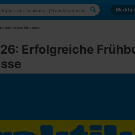
Marktpl
ernationales Interesse
6: Erfolgreiche Frühb
esse