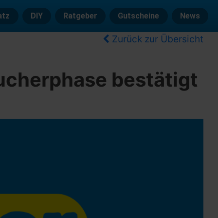
atz
DIY
Ratgeber
Gutscheine
News
Zurück zur Übersicht
ucherphase bestätigt