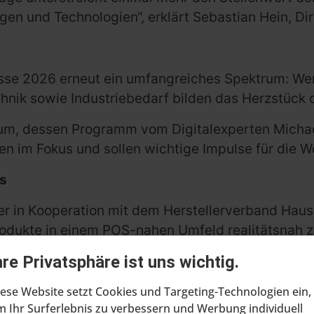
ngen und Technologien“, erklärt Sebastian Hein, D
esse 2026 erneut ein umfangreiches Spektrum: W
nik sowie Industriebedarf bilden das Herzstück d
rum, dessen Programm vom Digitalexperten Michael
ehen im Fokus und sollen wichtige Impulse für die 
is
er in Kooperation mit dem Herstellerverband Hau
odukte in einem POS-nahen Umfeld realitätsnah zu
hre Privatsphäre ist uns wichtig.
 powered by ZHH“ wieder live in
Köln
verliehen. 
ese Website setzt Cookies und Targeting-Technologien ein,
gende Innovationen und zukunftsweisende Lösung
 Ihr Surferlebnis zu verbessern und Werbung individuell