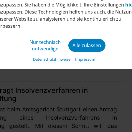
zupassen. Sie haben die Möglichkeit, Ihre Einstellungen
hi
nem vielseitigen Rahmenprogramm positioniert sic
zupassen. Diese Technologien helfen uns auch, die Nutzun
ahr.
serer Website zu analysieren und sie kontinuierlich zu
erbessern.
Nur technisch
Alle zulassen
notwendige
Datenschutzhinweise
Impressum
ragt Insolvenzverfahren in
ltung
at beim Amtsgericht Stuttgart einen Antrag
ung eines Insolvenzverfahrens in
ng gestellt. Mit diesem Schritt will das