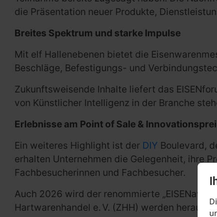
die Präsentation neuer Produkte, Dienstleistu
Breites Spektrum und starke Impulse
Mit elf Hallenebenen bietet die Eisenwarenm
Beschläge, Befestigungs- und Verbindungstech
Zukunftsweisende Inhalte liefert das EISENfo
von Künstlicher Intelligenz in der Branche st
Erlebnisse am Point of Sale & Innovationspre
Ein weiteres Highlight ist der
DIY
Boulevard, d
erhalten Unternehmen die Gelegenheit, ihre Pr
Fachbesucherinnen und Fachbesucher.
I
Auch 2026 wird der renommierte „EISENaward
Di
Hartwarenhandel e. V. (ZHH) werden herausra
um