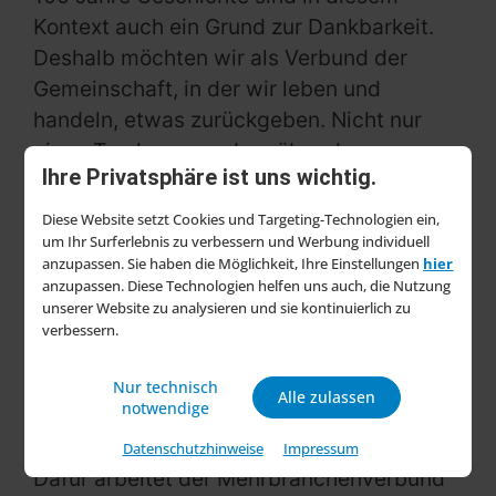
Kontext auch ein Grund zur Dankbarkeit.
Deshalb möchten wir als Verbund der
Gemeinschaft, in der wir leben und
handeln, etwas zurückgeben. Nicht nur
einen Tag lang, sondern über das ganze
Ihre Privatsphäre ist uns wichtig.
Jubiläumsjahr 2025 hinweg. Adressaten
sind die Kinder: Sie sind die Schwächsten
Diese Website setzt Cookies und Targeting-Technologien ein,
der Gesellschaft und gleichzeitig unsere
um Ihr Surferlebnis zu verbessern und Werbung individuell
anzupassen. Sie haben die Möglichkeit, Ihre Einstellungen
hier
Zukunft. Konkret wollen wir mit
anzupassen. Diese Technologien helfen uns auch, die Nutzung
Spendengeldern dazu beitragen, das
unserer Website zu analysieren und sie kontinuierlich zu
verbessern.
Leben krebskranker Kinder und Familien
ein Stück weit zu verbessern“, formuliert
Nur technisch
CEO Martin Richrath die Motivation und
Alle zulassen
notwendige
das Ziel der EK Charity-Kampagne.
Datenschutzhinweise
Impressum
Dafür arbeitet der Mehrbranchenverbund