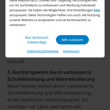
Diese Website setzt Cookies und Targeting-Technologien ein,
um Ihr Surferlebnis zu verbessern und Werbung individuell
4. Kostenersparnis durch moderne
anzupassen. Sie haben die Möglichkeit, Ihre Einstellungen
hier
Fenster
anzupassen. Diese Technologien helfen uns auch, die Nutzung
Moderne Fenster führen zu erheblichen
unserer Website zu analysieren und sie kontinuierlich zu
verbessern.
Kostenersparnissen durch reduzierten
Energieverbrauch. Sie bieten verbesserte
Nur technisch
Alle zulassen
Wärmeisolierung und Schalldämmung, was
notwendige
den Wohnkomfort steigert. Der Einsatz
Datenschutzhinweise
Impressum
moderner Fenster ist zudem ökologisch
sinnvoll.
5. Komfortgewinn durch verbesserte
Schalldämmung und Wärmeisolierung
Neue Fenster bieten durch verbesserte
Schalldämmung und Wärmeisolierung
einen deutlichen Komfortgewinn. Sie
schützen vor Lärm und halten die