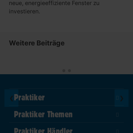
neue, energieeffiziente Fenster zu
investieren.
Weitere Beiträge
Praktiker
❮
❯
Über Uns
Praktiker Themen
Impressum
DIY Helden
AGB
Praktiker Händler