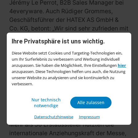
Jérémy Le Perrot, B2B Sales Manager bei
4everyware. Auch Rüdiger Grommes,
Geschäftsführer der HATEX AS GmbH &
Co. KG, betont: „Wir sind sehr zufrieden mit
der Auftragslage, die wir geschrieben
Ihre Privatsphäre ist uns wichtig.
haben.“
Diese Website setzt Cookies und Targeting-Technologien ein,
Anlässlich des 20. Jubiläums wurden
um Ihr Surferlebnis zu verbessern und Werbung individuell
anzupassen. Sie haben die Möglichkeit, Ihre Einstellungen
hier
zudem die Loyality Awards verliehen, um
anzupassen. Diese Technologien helfen uns auch, die Nutzung
langjährige Aussteller zu würdigen, die
unserer Website zu analysieren und sie kontinuierlich zu
verbessern.
ihre Produktpalette bereits seit
mindestens 30 Messen präsentieren – so
Nur technisch
zählt beispielsweise die L&K BrandTrading
Alle zulassen
notwendige
GmbH zu den Preisträgern.
Datenschutzhinweise
Impressum
Mehr als 50 Erstaussteller nutzten die
internationale Anziehungskraft der Messe,