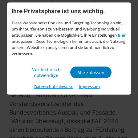
Bautenschutz. Besonders die Studie
Ihre Privatsphäre ist uns wichtig.
„Malerhandwerk 2040“ des letzteren
Verbandes lieferte wichtige Einsichten in
Diese Website setzt Cookies und Targeting-Technologien ein,
die zukünftige Entwicklung der Branche.
um Ihr Surferlebnis zu verbessern und Werbung individuell
anzupassen. Sie haben die Möglichkeit, Ihre Einstellungen
hier
anzupassen. Diese Technologien helfen uns auch, die Nutzung
„Diese bedeutende Veranstaltung bringt
unserer Website zu analysieren und sie kontinuierlich zu
Experten, Fachleute und Interessierte aus
verbessern.
der Ausbau- und Fassadenbranche
zusammen und bietet eine herausragende
Nur technisch
Alle zulassen
notwendige
Plattform für den Austausch neuester
Entwicklungen und Innovationen in diesem
Datenschutzhinweise
Impressum
Bereich„, erläutert Oliver Heib,
Vorstandsvorsitzender des
Bundesverbands Ausbau und Fassade.
“Wir sind überzeugt, dass die FAF 2024
einen bedeutenden Beitrag zur Förderung