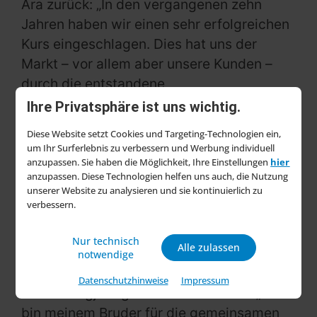
Ära zurück: „In den vergangenen zehn
Jahren haben wir einen sehr erfolgreichen
Kurs eingeschlagen. Dies hat uns der
Markt – vor allem aber unsere Kunden –
durch die entstandene
Wachstumsdynamik bestätigt. Wir sind
Ihre Privatsphäre ist uns wichtig.
gemeinsam stolz auf diese Entwicklung,
Diese Website setzt Cookies und Targeting-Technologien ein,
und ich freue mich, dass das Unternehmen
um Ihr Surferlebnis zu verbessern und Werbung individuell
gut für eine erfolgreiche Zukunft
anzupassen. Sie haben die Möglichkeit, Ihre Einstellungen
hier
anzupassen. Diese Technologien helfen uns auch, die Nutzung
aufgestellt ist.“ Seit 1994 hatten die Brüder
unserer Website zu analysieren und sie kontinuierlich zu
das 1959 von ihrem Vater Otger
verbessern.
gegründete Unternehmen gemeinsam
geführt.
Nur technisch
Alle zulassen
notwendige
Bernhard ter Hürne dankt seinem Bruder
Datenschutzhinweise
Impressum
für die langjährige Zusammenarbeit: „Ich
bin meinem Bruder für die gemeinsamen