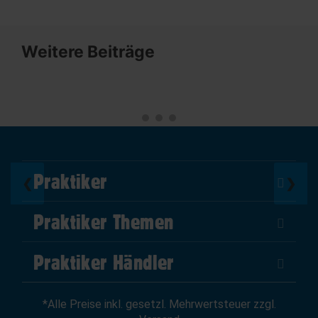
Weitere Beiträge
Praktiker
❮
❯
Über Uns
Praktiker Themen
Impressum
DIY Helden
AGB
Praktiker Händler
Marktplatz
Datenschutz
Als Händler verkaufen
Baumarktfinder
Widerrufsrecht
*Alle Preise inkl. gesetzl. Mehrwertsteuer zzgl.
Zum Händler-Login
Gutscheine