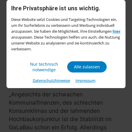
– dennoch bewerten lediglich 65 Prozent
Ihre Privatsphäre ist uns wichtig.
ihre aktuelle Geschäftslage als gut, 32
Prozent als befriedigend, 2,8 Prozent
Diese Website setzt Cookies und Targeting-Technologien ein,
um Ihr Surferlebnis zu verbessern und Werbung individuell
stufen sie als schlecht ein. Für die
anzupassen. Sie haben die Möglichkeit, Ihre Einstellungen
hier
kommenden sechs Monate rechnen 78,6
anzupassen. Diese Technologien helfen uns auch, die Nutzung
Prozent mit gleichbleibenden
unserer Website zu analysieren und sie kontinuierlich zu
verbessern.
Verhältnissen, 12,5 Prozent befürchten
eine Verschlechterung.
Nur technisch
Alle zulassen
notwendige
Branche setzt auf Klimainvestitionen –
Datenschutzhinweise
Impressum
und fordert Unterstützung
„Angesichts der schwachen
Kommunalfinanzen, des schlechten
Konsumklimas und der lahmenden
Hochbaukonjunktur ist die Stabilität im
GaLaBau schon ein Erfolg. Allerdings