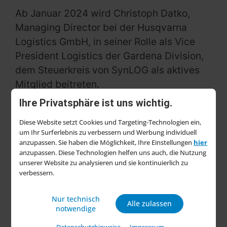
Ab Januar 2024 wird Christoph Datko,
Managing Director bei der Husqvarna
Logistics GmbH, in seiner Rolle als Vice
President Logistics der Gardena Division,
dem Steuerkreis von SynLOG als aktives
Mitglied beitreten.
Ihre Privatsphäre ist uns wichtig.
Markus Schering, Geschäftsleiter von
SynLOG, äußert sich positiv über die neue
Diese Website setzt Cookies und Targeting-Technologien ein,
um Ihr Surferlebnis zu verbessern und Werbung individuell
Zusammenarbeit: „Mit der Expertise von
anzupassen. Sie haben die Möglichkeit, Ihre Einstellungen
hier
Herrn Datko und der
DIY
– und
anzupassen. Diese Technologien helfen uns auch, die Nutzung
Gartenkompetenz von
Gardena
werden wir
unserer Website zu analysieren und sie kontinuierlich zu
verbessern.
SynLOG noch stärker auf die
Herausforderungen bei der Optimierung
Nur technisch
Alle zulassen
der Branchenlogistik ausrichten können“.
notwendige
Diese Partnerschaft wird die Bemühungen
Datenschutzhinweise
Impressum