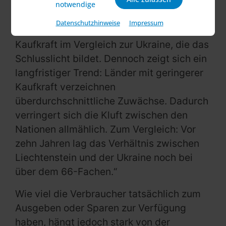
Geomarketing. „So verfügen die Menschen
notwendige
in Liechtenstein – dem Spitzenreiter im
Datenschutzhinweise
Impressum
Ranking – über mehr als das 24-Fache an
Kaufkraft im Vergleich zur Ukraine, die das
Schlusslicht bildet. Dennoch zeigt sich ein
langfristiger Trend: Länder mit geringerer
Kaufkraft verzeichnen
überdurchschnittliche Zuwächse. Dadurch
verringert sich die Kluft zwischen den
Nationen allmählich. Zum Vergleich: Vor
zehn Jahren lag das Verhältnis zwischen
Liechtenstein und der Ukraine noch bei
über dem 66-Fachen.“
Wie viel die Verbraucher tatsächlich zum
Ausgeben oder Sparen zur Verfügung
haben, hängt jedoch stark von der