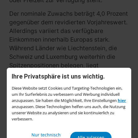
oder Freizeit zur Verfügung steht.
Der nominale Zuwachs beträgt 4,0 Prozent
gegenüber dem revidierten Vorjahreswert.
Allerdings variiert das verfügbare
Einkommen innerhalb Europas stark.
Während Länder wie Liechtenstein, die
Schweiz und Luxemburg weiterhin die
Spitzenpositionen belegen, liegt
Deutschland auf Platz 9 des europäischen
Ihre Privatsphäre ist uns wichtig.
Rankings. Zu den größten Aufsteigern
Diese Website setzt Cookies und Targeting-Technologien ein,
zählt Irland, das 2025 deutlich an
um Ihr Surferlebnis zu verbessern und Werbung individuell
Kaufkraft hinzugewinnt.
anzupassen. Sie haben die Möglichkeit, Ihre Einstellungen
hier
anzupassen. Diese Technologien helfen uns auch, die Nutzung
„Die Kaufkraftunterschiede innerhalb
unserer Website zu analysieren und sie kontinuierlich zu
verbessern.
Europas sind nach wie vor erheblich“,
erklärt Markus Frank, NIQ-Experte für
Nur technisch
Alle zulassen