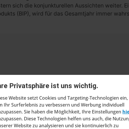
ern sich die konjunkturellen Aussichten weiter. 
dukts (BIP), wird für das Gesamtjahr immer wahrs
hre Privatsphäre ist uns wichtig.
ragt Insolvenzverfahren in
ltung
ese Website setzt Cookies und Targeting-Technologien ein,
 Ihr Surferlebnis zu verbessern und Werbung individuell
at beim Amtsgericht Stuttgart einen Antrag
zupassen. Sie haben die Möglichkeit, Ihre Einstellungen
hi
ung eines Insolvenzverfahrens in
zupassen. Diese Technologien helfen uns auch, die Nutzun
ng gestellt. Mit diesem Schritt will das
serer Website zu analysieren und sie kontinuierlich zu