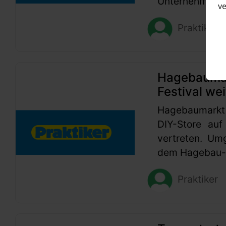
Unternehmen se
v
Praktiker
Hagebaumark
Festival wei
Hagebaumarkt
DIY-Store auf
vertreten. Um
dem Hagebau-G
Praktiker