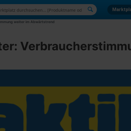
Marktpl
mmung weiter im Abwärtstrend
r: Verbraucherstimmu