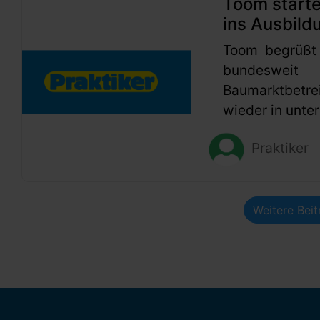
Toom start
ins Ausbild
Toom begrüßt
bundesweit
Baumarktbetr
wieder in unter
Praktiker
Weitere Bei