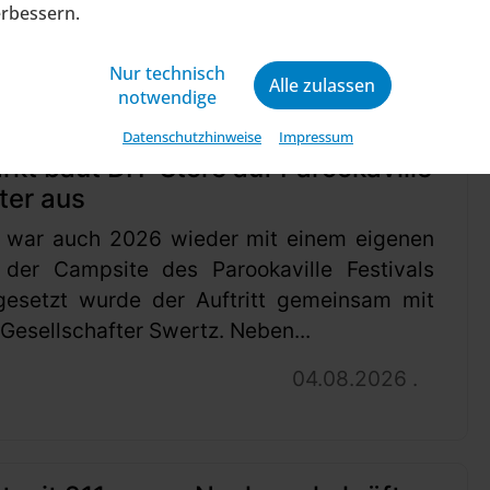
ine wirtschaftliche Zukunft sic...
erbessern.
04.08.2026 .
Nur technisch
Alle zulassen
notwendige
Datenschutzhinweise
Impressum
t baut DIY-Store auf Parookaville
ter aus
 war auch 2026 wieder mit einem eigenen
 der Campsite des Parookaville Festivals
gesetzt wurde der Auftritt gemeinsam mit
esellschafter Swertz. Neben...
04.08.2026 .