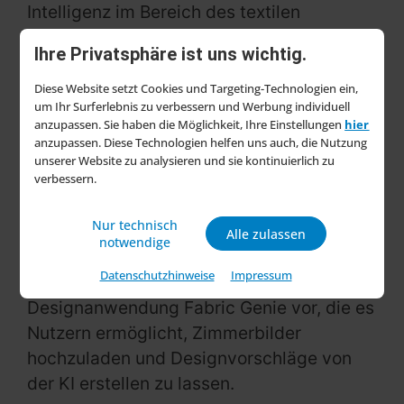
Intelligenz im Bereich des textilen
Produktdesigns.
Ihre Privatsphäre ist uns wichtig.
Die Heimtextil als Plattform für
Diese Website setzt Cookies und Targeting-Technologien ein,
Transformationen
um Ihr Surferlebnis zu verbessern und Werbung individuell
anzupassen. Sie haben die Möglichkeit, Ihre Einstellungen
hier
Olaf Schmidt betonte in seiner Rede die
anzupassen. Diese Technologien helfen uns auch, die Nutzung
unserer Website zu analysieren und sie kontinuierlich zu
schnelle Entwicklung der KI und erläuterte,
verbessern.
warum die Messe Frankfurt KI bei dieser
Nur technisch
Ausgabe der Heimtextil in den
Alle zulassen
notwendige
Vordergrund stellt. Danny Richman stellte
Datenschutzhinweise
Impressum
den praktischen Einsatz seiner KI-
Designanwendung Fabric Genie vor, die es
Nutzern ermöglicht, Zimmerbilder
hochzuladen und Designvorschläge von
der KI erstellen zu lassen.