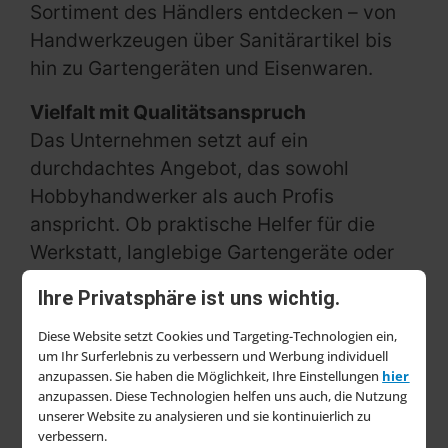
Sortiment des Händlers entdecken – von
Handwerkzeugen über Sanitärartikel bis
hin zu Gartengeräten und Eisenwaren.
Vielfalt mit Qualitätsanspruch
Das Unternehmen setzt auf ein
durchdachtes Angebot, das sowohl
Hobbyhandwerker als auch Profis
anspricht. Ob praktische Helfer für die
Werkstatt, langlebige Gartengeräte oder
robuste Eisenwaren:
Heimwerker
Ihre Privatsphäre ist uns wichtig.
Sonderposten 24
überzeugt mit einem
Mix aus Funktionalität und Zuverlässigkeit.
Diese Website setzt Cookies und Targeting-Technologien ein,
um Ihr Surferlebnis zu verbessern und Werbung individuell
anzupassen. Sie haben die Möglichkeit, Ihre Einstellungen
hier
Nachhaltigkeit und Service im Fokus
anzupassen. Diese Technologien helfen uns auch, die Nutzung
Bei der Sortimentsentwicklung spielen
unserer Website zu analysieren und sie kontinuierlich zu
Umweltfreundlichkeit und
verbessern.