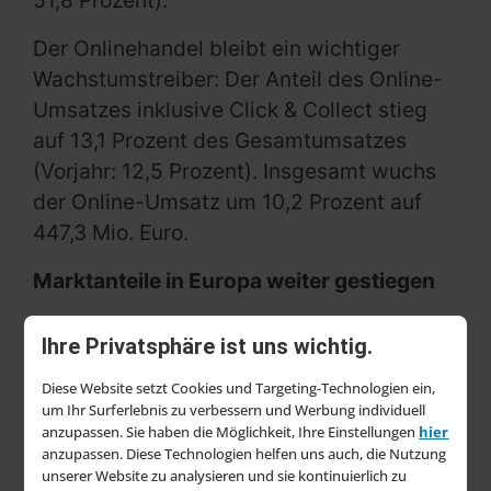
51,8 Prozent).
Der Onlinehandel bleibt ein wichtiger
Wachstumstreiber: Der Anteil des Online-
Umsatzes inklusive Click & Collect stieg
auf 13,1 Prozent des Gesamtumsatzes
(Vorjahr: 12,5 Prozent). Insgesamt wuchs
der Online-Umsatz um 10,2 Prozent auf
447,3 Mio. Euro.
Marktanteile in Europa weiter gestiegen
Hornbach konnte seine Marktposition in
Ihre Privatsphäre ist uns wichtig.
allen Kernmärkten ausbauen. Der
Marktanteil stieg in Deutschland auf 15,5
Diese Website setzt Cookies und Targeting-Technologien ein,
um Ihr Surferlebnis zu verbessern und Werbung individuell
Prozent (2024: 14,9 %), in Österreich auf
anzupassen. Sie haben die Möglichkeit, Ihre Einstellungen
hier
17,7 Prozent (2024: 17,3 %), in Tschechien
anzupassen. Diese Technologien helfen uns auch, die Nutzung
unserer Website zu analysieren und sie kontinuierlich zu
auf 38,5 Prozent (2024: 37,4 %), in den