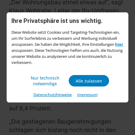
„Der Wohnungsbau atmet etwas auf“, sagt
Klaus Wohlrabe, Leiter der Ifo-Umfragen.
„Von einer echten Trendwende kann noch
Ihre Privatsphäre ist uns wichtig.
keine Rede sein – aber der Tiefpunkt
Diese Website setzt Cookies und Targeting-Technologien ein,
scheint durchschritten.“
um Ihr Surferlebnis zu verbessern und Werbung individuell
anzupassen. Sie haben die Möglichkeit, Ihre Einstellungen
hier
Trotz dieser positiven Entwicklung bleibt
anzupassen. Diese Technologien helfen uns auch, die Nutzung
unserer Website zu analysieren und sie kontinuierlich zu
die Auftragslage angespannt. Der Anteil
verbessern.
der Unternehmen, die über
Auftragsmangel klagen, stieg leicht von
Nur technisch
Alle zulassen
45,7 auf 46,7 Prozent. Auch die
notwendige
Stornierungsquote liegt weiterhin auf
Datenschutzhinweise
Impressum
hohem Niveau – sank jedoch leicht von 8,5
auf 8,4 Prozent.
„Die gestiegenen Baugenehmigungen
schlagen sich bislang noch nicht in den