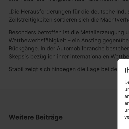
„Die Herausforderungen für die deutsche Indus
Zollstreitigkeiten sortieren sich die Machtver
Besonders betroffen ist die Metallerzeugung 
Wettbewerbsfähigkeit – ein Anstieg gegenüber
Rückgänge. In der Automobilbranche bestehen
Skepsis bezüglich ihrer internationalen Wettb
Stabil zeigt sich hingegen die Lage bei den G
I
Di
um
an
an
un
Weitere Beiträge
v