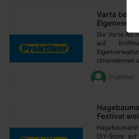
Varta beant
Eigenverwa
Die Varta AG h
auf Eröffn
Eigenverwaltu
Unternehmen se
Praktiker
Hagebaumark
Festival wei
Hagebaumarkt
DIY-Store auf