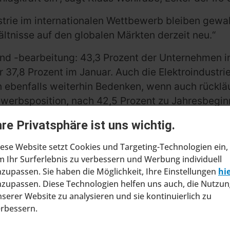
trie im internationalen Wettbewerb bleiben gewal
hältnisse auf den globalen Märkten derzeit neu.“
und -bearbeitung: 43,3 Prozent der Unternehmen 
 37,8 Prozent im Januar. Auch die Elektroindustr
 ebenfalls weiterhin Bedenken, wenn auch rücklä
ewerbsposition, nach 42,5 Prozent zu Jahresbegin
etränkeherstellern, deren Wettbewerbsfähigkeit s
hre Privatsphäre ist uns wichtig.
ese Website setzt Cookies und Targeting-Technologien ein,
 Ihr Surferlebnis zu verbessern und Werbung individuell
zupassen. Sie haben die Möglichkeit, Ihre Einstellungen
hi
zupassen. Diese Technologien helfen uns auch, die Nutzun
serer Website zu analysieren und sie kontinuierlich zu
erbessern.