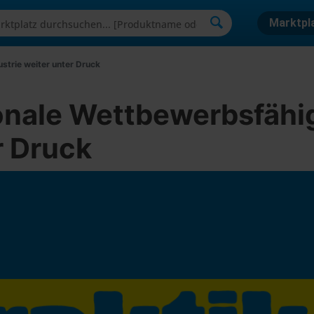
Marktpl
ustrie weiter unter Druck
tionale Wettbewerbsfäh
r Druck