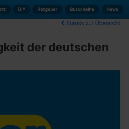
atz
DIY
Ratgeber
Gutscheine
News
Zurück zur Übersicht
igkeit der deutschen