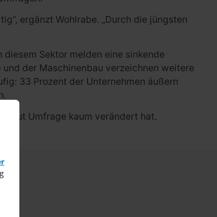
tig“, ergänzt Wohlrabe. „Durch die jüngsten
in diesem Sektor melden eine sinkende
ie und der Maschinenbau verzeichnen weitere
ufig: 33 Prozent der Unternehmen äußern
n.
ich laut Umfrage kaum verändert hat.
er
g