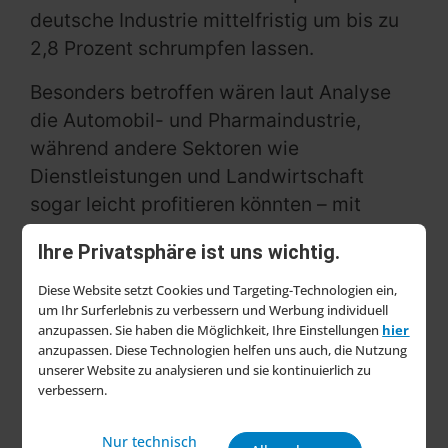
deutsche Industrie mittelfristig um bis zu
2,8 Prozent schrumpfen lassen.
Besonders betroffen wären laut Analyse
die Automobil- und Pharmaindustrie,
während andere Sektoren wie
Dienstleistungen und Landwirtschaft
sogar leicht profitieren könnten – mit
einem prognostizierten Wachstum von
Ihre Privatsphäre ist uns wichtig.
jeweils 0,4 Prozent.
Diese Website setzt Cookies und Targeting-Technologien ein,
„Sollte US-Präsident Trump seine Zoll-
um Ihr Surferlebnis zu verbessern und Werbung individuell
Ankündigungen tatsächlich umsetzen,
anzupassen. Sie haben die Möglichkeit, Ihre Einstellungen
hier
anzupassen. Diese Technologien helfen uns auch, die Nutzung
wären die direkten Auswirkungen für die
unserer Website zu analysieren und sie kontinuierlich zu
deutschen US-Exporte erheblich. Positive
verbessern.
Effekte einer Handelsumlenkung in andere
Nur technisch
Märkte können die Verluste jedoch