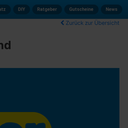
atz
DIY
Ratgeber
Gutscheine
News
Zurück zur Übersicht
nd