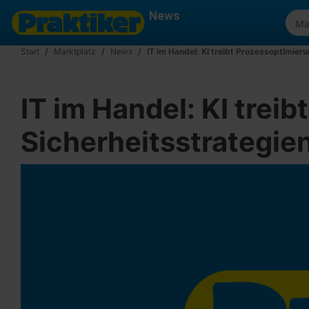
News
Start
Marktplatz
News
IT im Handel: KI treibt Prozessoptimier
IT im Handel: KI trei
Sicherheitsstrategie