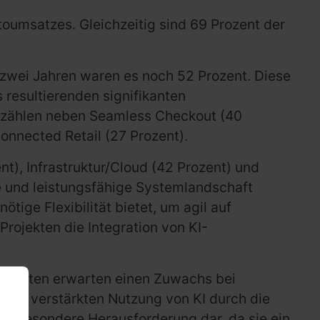
oumsatzes. Gleichzeitig sind 69 Prozent der
r zwei Jahren waren es noch 52 Prozent. Diese
 resultierenden signifikanten
e zählen neben Seamless Checkout (40
onnected Retail (27 Prozent).
nt), Infrastruktur/Cloud (42 Prozent) und
e und leistungsfähige Systemlandschaft
ige Flexibilität bietet, um agil auf
Projekten die Integration von KI-
 Befragten erwarten einen Zuwachs bei
n der verstärkten Nutzung von KI durch die
eine besondere Herausforderung dar, da sie ein