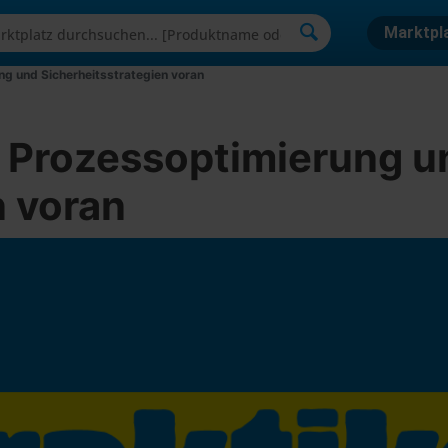
Marktpl
ung und Sicherheitsstrategien voran
bt Prozessoptimierung u
n voran