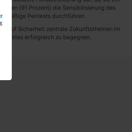
allen (91 Prozent) die Sensibilisierung des
egelmäßige Pentests durchführen.
er
g
us auf Sicherheit zentrale Zukunftsthemen im
 Marktes erfolgreich zu begegnen.