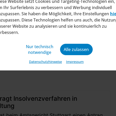
ese Website setzt Cookies und Targeting-Technologien ein,
ls wichtigste Präventivmaßnahme wird von nahezu 
 Ihr Surferlebnis zu verbessern und Werbung individuell
ozent auf Notfallpläne setzen und drei Viertel r
zupassen. Sie haben die Möglichkeit, Ihre Einstellungen
hi
zupassen. Diese Technologien helfen uns auch, die Nutzun
sierte Prozessoptimierung und ein verstärkter Fok
serer Website zu analysieren und sie kontinuierlich zu
 Herausforderungen eines sich ständig wandelnden
erbessern.
Nur technisch
Alle zulassen
notwendige
Datenschutzhinweise
Impressum
ragt Insolvenzverfahren in
ltung
at beim Amtsgericht Stuttgart einen Antrag