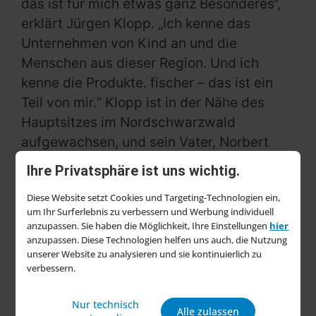
das ist für mich etwas ganz Besonderes“,
erklärt Jürgen Klopp. „Ich kenne das
Unternehmen von Kind an und die
Menschen aus dieser Region. Und ich
kenne die Produkte. fischer – das ist ein
Teil von mir.“ Klopp ist in der Nähe des
Hauptsitzes im Nordschwarzwald
aufgewachsen, und sein Vater, Norbert
Klopp, war bis 1998 fast 35 Jahre lang im
Ihre Privatsphäre ist uns wichtig.
Außendienst von Fischer tätig.
Diese Website setzt Cookies und Targeting-Technologien ein,
„In unserem Unternehmen sind wir alle
um Ihr Surferlebnis zu verbessern und Werbung individuell
anzupassen. Sie haben die Möglichkeit, Ihre Einstellungen
hier
sehr stolz darauf, mit Jürgen Klopp auch in
anzupassen. Diese Technologien helfen uns auch, die Nutzung
Zukunft ein erfolgreiches Team zu bilden.
unserer Website zu analysieren und sie kontinuierlich zu
verbessern.
Für uns ist er mit seiner vorbildlichen
Einstellung, seinen Werten und seiner
Nur technisch
Professionalität ein großer Gewinn“, betont
Alle zulassen